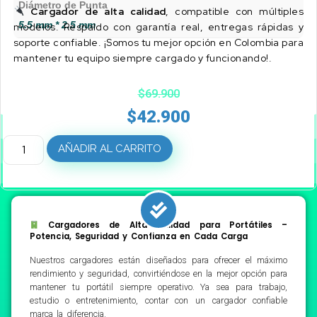
Diámetro de Punta
Cargador de alta calidad
, compatible con múltiples
5.5 mm * 2.5 mm
modelos. Respaldo con garantía real, entregas rápidas y
soporte confiable. ¡Somos tu mejor opción en Colombia para
mantener tu equipo siempre cargado y funcionando!.
$
69.900
$
42.900
AÑADIR AL CARRITO
Cargadores de Alta Calidad para Portátiles –
Potencia, Seguridad y Confianza en Cada Carga
Nuestros cargadores están diseñados para ofrecer el máximo
rendimiento y seguridad, convirtiéndose en la mejor opción para
mantener tu portátil siempre operativo. Ya sea para trabajo,
estudio o entretenimiento, contar con un cargador confiable
marca la diferencia.