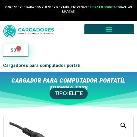
CARGADORES PARA COMPUTADOR PORTÁTIL, ENTREGAS
1 HORA EN BOGOTÁ
TODAS LAS
MARCAS
0
$
0
Cargadores para computador portatil
CARGADOR PARA COMPUTADOR PORTATÍL
TOSHIBA T135
TIPO:
ELITE