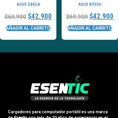
ASUS S46CA
ASUS K555U
$
42.900
$
42.900
$
69.900
$
69.900
AÑADIR AL CARRITO
AÑADIR AL CARRITO
Cargadores para computador portátil es una marca
de
Esentic
con más de 20 años de experiencia en el