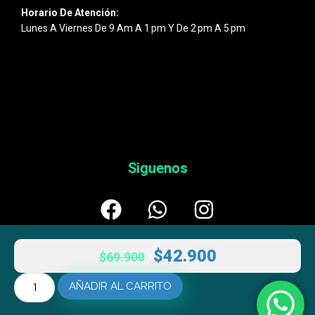
Horario De Atención:
Lunes A Viernes De 9 Am A 1 Pm Y De 2 Pm A 5 Pm
Siguenos
$
42.900
$
69.900
AÑADIR AL CARRITO
© 2026
Esentic
– Powered By
AULTRANZA