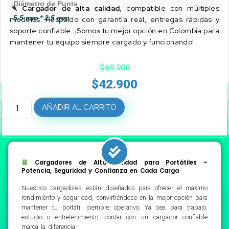
Diámetro de Punta
Cargador de alta calidad
, compatible con múltiples
5.5 mm * 2.5 mm
modelos. Respaldo con garantía real, entregas rápidas y
soporte confiable. ¡Somos tu mejor opción en Colombia para
mantener tu equipo siempre cargado y funcionando!.
$
69.900
$
42.900
AÑADIR AL CARRITO
Cargadores de Alta Calidad para Portátiles –
Potencia, Seguridad y Confianza en Cada Carga
Nuestros cargadores están diseñados para ofrecer el máximo
rendimiento y seguridad, convirtiéndose en la mejor opción para
mantener tu portátil siempre operativo. Ya sea para trabajo,
estudio o entretenimiento, contar con un cargador confiable
marca la diferencia.