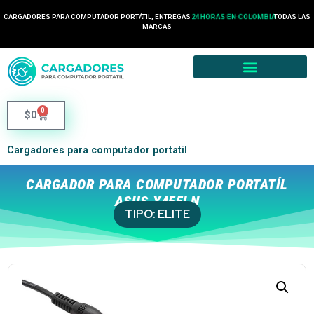
CARGADORES PARA COMPUTADOR PORTÁTIL, ENTREGAS
24 HORAS EN COLOMBIA
TODAS LAS
MARCAS
0
$
0
Cargadores para computador portatil
CARGADOR PARA COMPUTADOR PORTATÍL
ASUS X455LN
TIPO:
ELITE