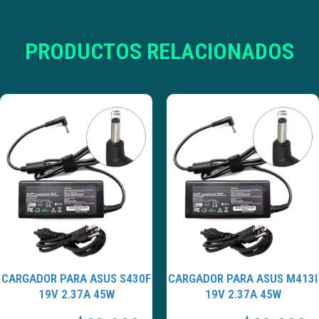
PRODUCTOS RELACIONADOS
CARGADOR PARA ASUS S430F
CARGADOR PARA ASUS M413I
19V 2.37A 45W
19V 2.37A 45W