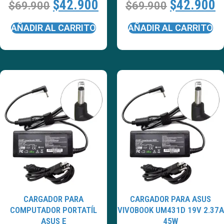
$
42.900
$
42.900
$
69.900
$
69.900
AÑADIR AL CARRITO
AÑADIR AL CARRITO
CARGADOR PARA
CARGADOR PARA ASUS
COMPUTADOR PORTATÍL
VIVOBOOK UM431D 19V 2.37A
ASUS E
45W