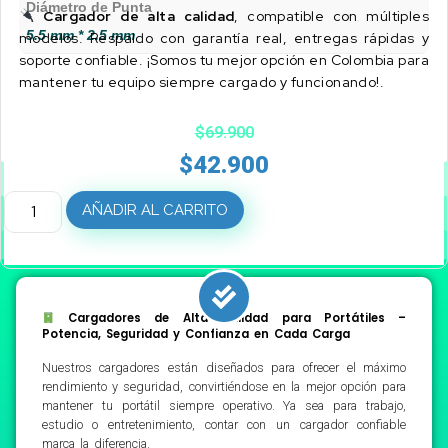
Diámetro de Punta
Cargador de alta calidad
, compatible con múltiples
5.5 mm * 2.5 mm
modelos. Respaldo con garantía real, entregas rápidas y
soporte confiable. ¡Somos tu mejor opción en Colombia para
mantener tu equipo siempre cargado y funcionando!.
$
69.900
$
42.900
AÑADIR AL CARRITO
Cargadores de Alta Calidad para Portátiles –
Potencia, Seguridad y Confianza en Cada Carga
Nuestros cargadores están diseñados para ofrecer el máximo
rendimiento y seguridad, convirtiéndose en la mejor opción para
mantener tu portátil siempre operativo. Ya sea para trabajo,
estudio o entretenimiento, contar con un cargador confiable
marca la diferencia.