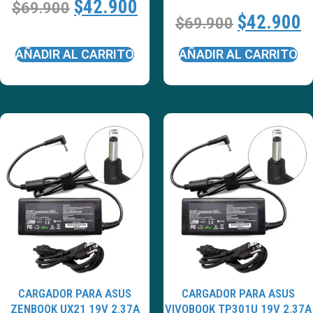
$
42.900
$
69.900
$
42.900
$
69.900
AÑADIR AL CARRITO
AÑADIR AL CARRITO
CARGADOR PARA ASUS
CARGADOR PARA ASUS
ZENBOOK UX21 19V 2.37A
VIVOBOOK TP301U 19V 2.37A