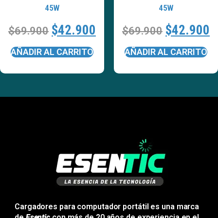
45W
45W
$
42.900
$
42.900
$
69.900
$
69.900
AÑADIR AL CARRITO
AÑADIR AL CARRITO
Cargadores para computador portátil es una marca
de
Esentic
con más de 20 años de experiencia en el