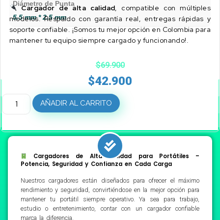
Diámetro de Punta
Cargador de alta calidad
, compatible con múltiples
5.5 mm * 2.5 mm
modelos. Respaldo con garantía real, entregas rápidas y
soporte confiable. ¡Somos tu mejor opción en Colombia para
mantener tu equipo siempre cargado y funcionando!.
$
69.900
$
42.900
AÑADIR AL CARRITO
Cargadores de Alta Calidad para Portátiles –
Potencia, Seguridad y Confianza en Cada Carga
Nuestros cargadores están diseñados para ofrecer el máximo
rendimiento y seguridad, convirtiéndose en la mejor opción para
mantener tu portátil siempre operativo. Ya sea para trabajo,
estudio o entretenimiento, contar con un cargador confiable
marca la diferencia.