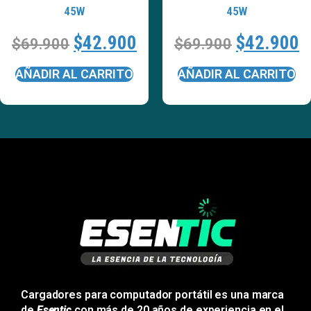
45W
45W
$
42.900
$
42.900
$
69.900
$
69.900
AÑADIR AL CARRITO
AÑADIR AL CARRITO
Cargadores para computador portátil es una marca
de
Esentic
con más de 20 años de experiencia en el