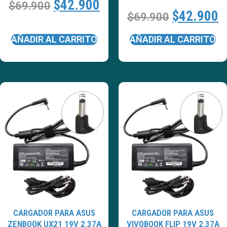
$
42.900
$
69.900
$
42.900
$
69.900
AÑADIR AL CARRITO
AÑADIR AL CARRITO
CARGADOR PARA ASUS
CARGADOR PARA ASUS
ZENBOOK UX21 19V 2.37A
VIVOBOOK FLIP 19V 2.37A