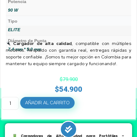
Potencia
90 W
Tipo
ELITE
Diámetro de Punta
Cargador de alta calidad
, compatible con múltiples
7.4 mm * 5.0 mm
modelos. Respaldo con garantía real, entregas rápidas y
soporte confiable. ¡Somos tu mejor opción en Colombia para
mantener tu equipo siempre cargado y funcionando!.
$
79.900
$
54.900
AÑADIR AL CARRITO
Cargadores de Alta Calidad para Portátiles –