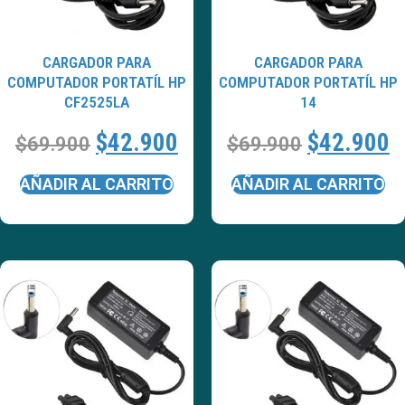
CARGADOR PARA
CARGADOR PARA
COMPUTADOR PORTATÍL HP
COMPUTADOR PORTATÍL HP
CF2525LA
14
$
42.900
$
42.900
$
69.900
$
69.900
AÑADIR AL CARRITO
AÑADIR AL CARRITO