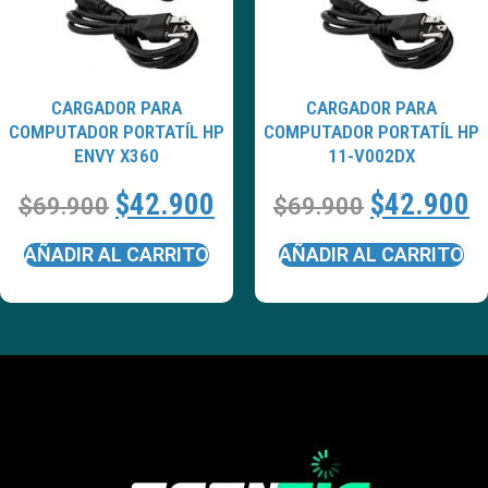
CARGADOR PARA
CARGADOR PARA
COMPUTADOR PORTATÍL HP
COMPUTADOR PORTATÍL HP
ENVY X360
11-V002DX
$
42.900
$
42.900
$
69.900
$
69.900
AÑADIR AL CARRITO
AÑADIR AL CARRITO