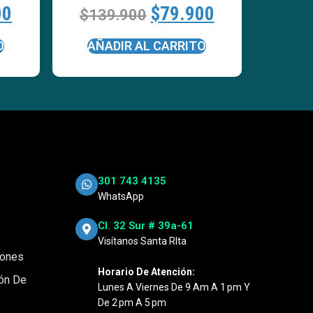
00
$
79.900
$
139.900
O
AÑADIR AL CARRITO
301 743 4135
WhatsApp
Cl. 32 Sur # 39a-61
Visítanos Santa RIta
iones
Horario De Atención:
ión De
Lunes A Viernes De 9 Am A 1 Pm Y
De 2 Pm A 5 Pm