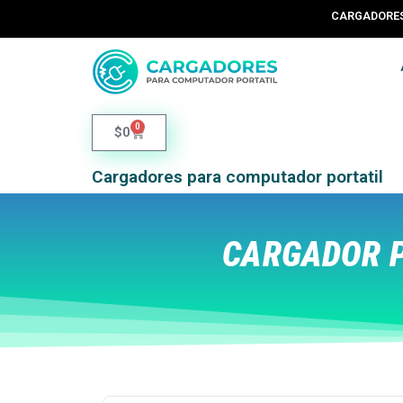
CARGADORES 
0
$
0
Cargadores para computador portatil
CARGADOR P