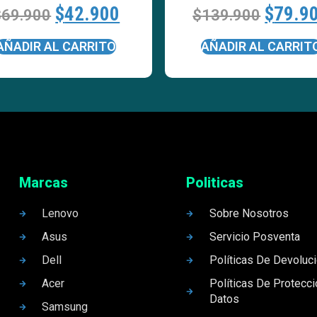
$
42.900
$
79.9
$
69.900
$
139.900
AÑADIR AL CARRITO
AÑADIR AL CARRIT
Marcas
Politicas
Lenovo
Sobre Nosotros
Asus
Servicio Posventa
Dell
Políticas De Devoluc
Acer
Políticas De Protecc
Datos
Samsung