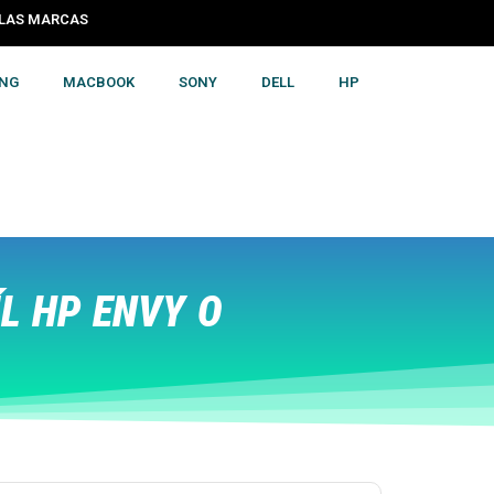
S LAS MARCAS
NG
MACBOOK
SONY
DELL
HP
L HP ENVY O