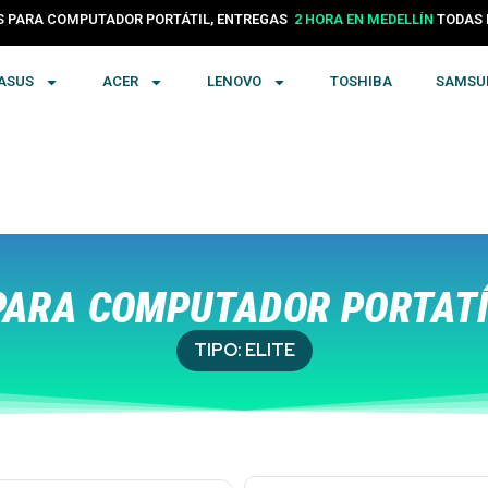
24 HORAS EN COLOMBIA
PARA COMPUTADOR PORTÁTIL, ENTREGAS
TODA
2 HORA EN MEDELLÍN
ASUS
ACER
LENOVO
TOSHIBA
SAMSU
ARA COMPUTADOR PORTATÍ
TIPO:
ELITE