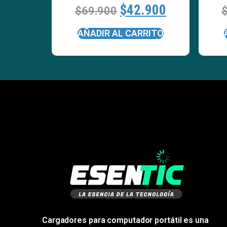
$
42.900
$
69.900
AÑADIR AL CARRITO
Cargadores para computador portátil es una