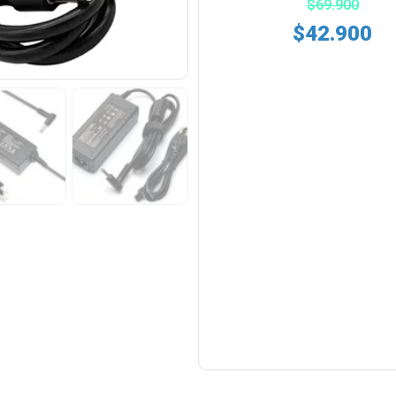
$
69.900
$
42.900