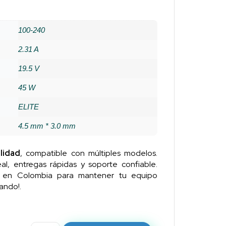
100-240
2.31 A
19.5 V
45 W
ELITE
4.5 mm * 3.0 mm
lidad
, compatible con múltiples modelos.
al, entregas rápidas y soporte confiable.
n en Colombia para mantener tu equipo
ando!.