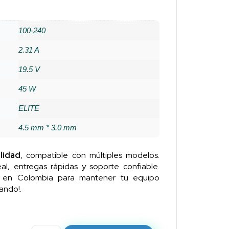
100-240
2.31 A
19.5 V
45 W
ELITE
4.5 mm * 3.0 mm
lidad
, compatible con múltiples modelos.
al, entregas rápidas y soporte confiable.
n en Colombia para mantener tu equipo
ando!.