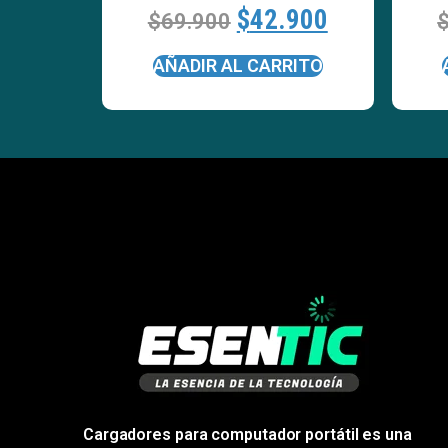
$
42.900
$
69.900
AÑADIR AL CARRITO
Cargadores para computador portátil es una