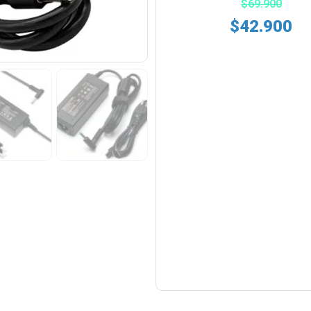
$
69.900
$
42.900