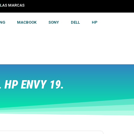
S LAS MARCAS
NG
MACBOOK
SONY
DELL
HP
 HP ENVY 19.