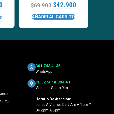
0
$
42.900
$
69.900
O
AÑADIR AL CARRITO
301 743 4135
WhatsApp
Cl. 32 Sur # 39a-61
Visítanos Santa RIta
iones
Horario De Atención:
ión De
Lunes A Viernes De 9 Am A 1 Pm Y
De 2 Pm A 5 Pm