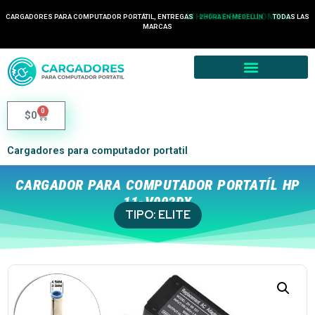
24 HORAS EN COLOMBIA
CARGADORES PARA COMPUTADOR PORTÁTIL, ENTREGAS
TODAS LAS
2 HORA EN MEDELLÍN
MARCAS
0
$
0
Cargadores para computador portatil
CARGADOR PARA COMPUTADOR PORTATÍL HP
11-V002DX
TIPO:
ELITE