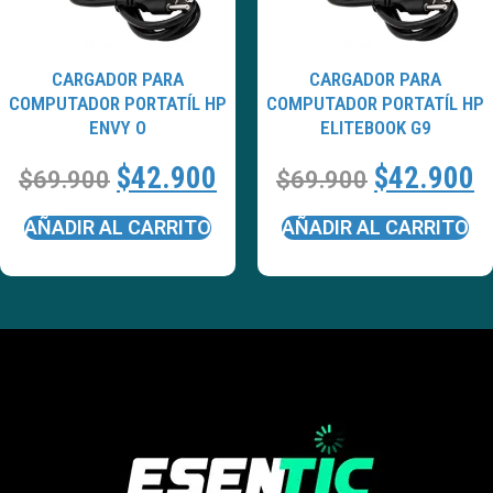
CARGADOR PARA
CARGADOR PARA
COMPUTADOR PORTATÍL HP
COMPUTADOR PORTATÍL HP
ENVY O
ELITEBOOK G9
$
42.900
$
42.900
$
69.900
$
69.900
AÑADIR AL CARRITO
AÑADIR AL CARRITO