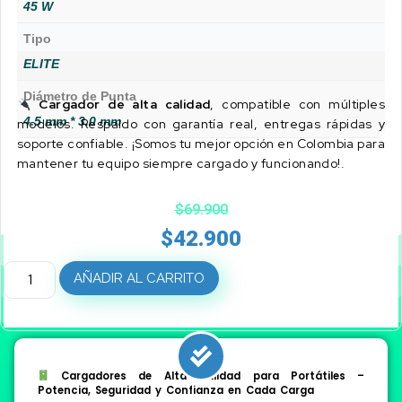
45 W
Tipo
ELITE
Diámetro de Punta
Cargador de alta calidad
, compatible con múltiples
4.5 mm * 3.0 mm
modelos. Respaldo con garantía real, entregas rápidas y
soporte confiable. ¡Somos tu mejor opción en Colombia para
mantener tu equipo siempre cargado y funcionando!.
$
69.900
$
42.900
AÑADIR AL CARRITO
Cargadores de Alta Calidad para Portátiles –
Potencia, Seguridad y Confianza en Cada Carga