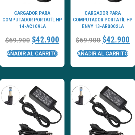
CARGADOR PARA
CARGADOR PARA
COMPUTADOR PORTATÍL HP
COMPUTADOR PORTATÍL HP
14-AC109LA
ENVY 13-AR0002LA
$
42.900
$
42.900
$
69.900
$
69.900
AÑADIR AL CARRITO
AÑADIR AL CARRITO