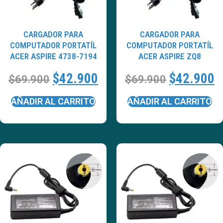
CARGADOR PARA
CARGADOR PARA
COMPUTADOR PORTATÍL
COMPUTADOR PORTATÍL
ACER ASPIRE 4738-7194
ACER ASPIRE ZQ8
$
42.900
$
42.900
$
69.900
$
69.900
AÑADIR AL CARRITO
AÑADIR AL CARRITO