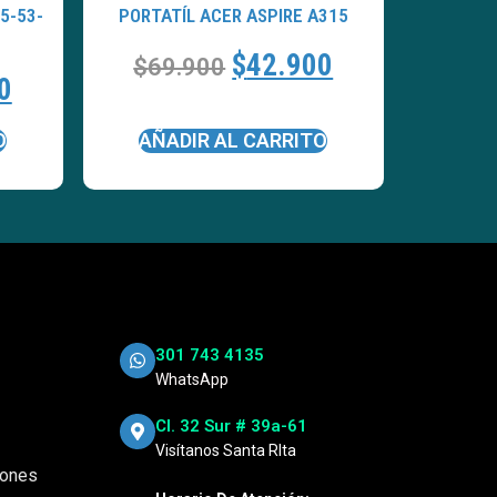
5-53-
PORTATÍL ACER ASPIRE A315
$
42.900
$
69.900
0
O
AÑADIR AL CARRITO
301 743 4135
WhatsApp
Cl. 32 Sur # 39a-61
Visítanos Santa RIta
iones