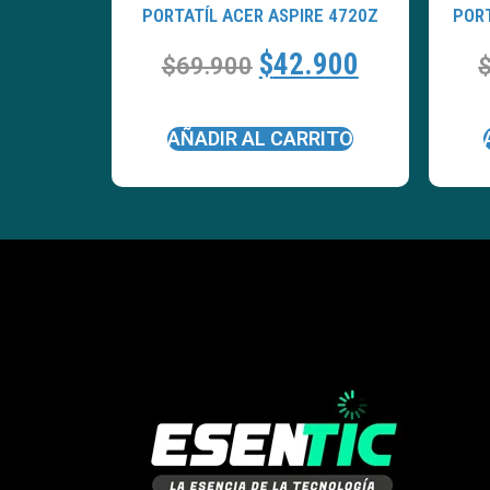
PORTATÍL ACER ASPIRE 4720Z
PORT
$
42.900
$
69.900
AÑADIR AL CARRITO