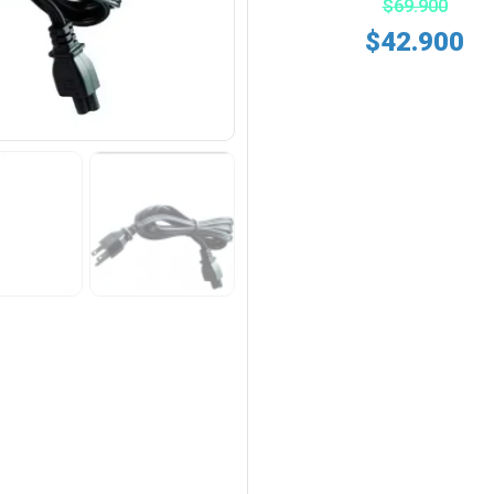
$
69.900
$
42.900