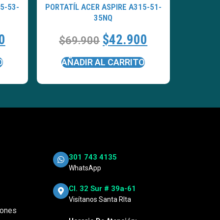
5-53-
PORTATÍL ACER ASPIRE A315-51-
35NQ
0
$
42.900
$
69.900
O
AÑADIR AL CARRITO
301 743 4135
WhatsApp
Cl. 32 Sur # 39a-61
Visítanos Santa RIta
iones