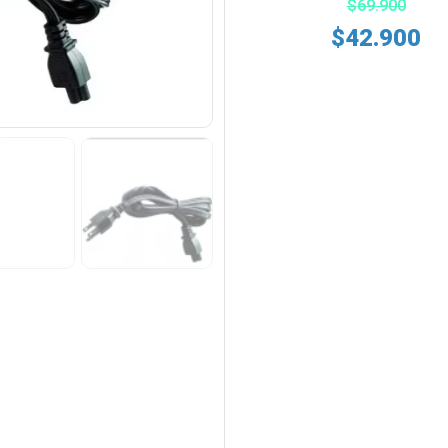
$
69.900
$
42.900