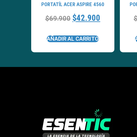
PORTATÍL ACER ASPIRE 4560
PO
$
42.900
$
69.900
AÑADIR AL CARRITO