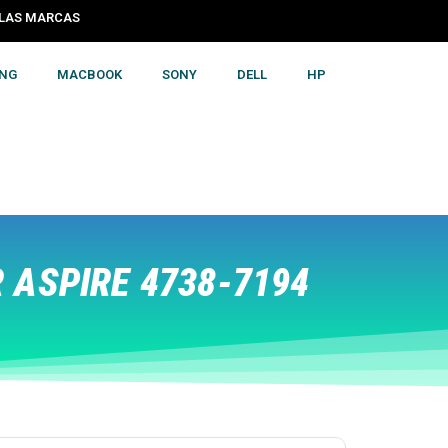
S LAS MARCAS
NG
MACBOOK
SONY
DELL
HP
ASPIRE 4738-7194