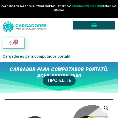
CARGADORES PARA COMPUTADOR PORTÁTIL, ENTREGAS
24 HORAS EN COLOMBIA
TODAS LAS
MARCAS
0
$
0
Cargadores para computador portatil
CARGADOR PARA COMPUTADOR PORTATÍL
ACER ASPIRE 4560
TIPO:
ELITE