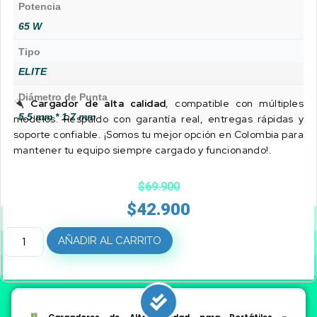
Potencia
65 W
Tipo
ELITE
Diámetro de Punta
Cargador de alta calidad
, compatible con múltiples
5.5 mm * 1.7 mm
modelos. Respaldo con garantía real, entregas rápidas y
soporte confiable. ¡Somos tu mejor opción en Colombia para
mantener tu equipo siempre cargado y funcionando!.
$
69.900
$
42.900
AÑADIR AL CARRITO