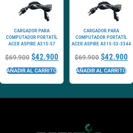
CARGADOR PARA
CARGADOR PARA
COMPUTADOR PORTATÍL
COMPUTADOR PORTATÍL
ACER ASPIRE A315-57
ACER ASPIRE A315-53-3344
$
42.900
$
42.900
$
69.900
$
69.900
AÑADIR AL CARRITO
AÑADIR AL CARRITO