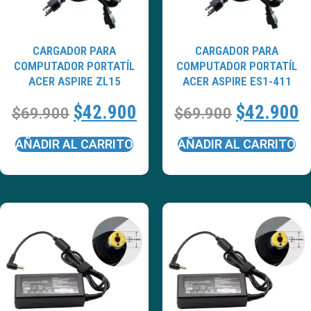
CARGADOR PARA
CARGADOR PARA
COMPUTADOR PORTATÍL
COMPUTADOR PORTATÍL
ACER ASPIRE ZL15
ACER ASPIRE ES1-411
$
42.900
$
42.900
$
69.900
$
69.900
AÑADIR AL CARRITO
AÑADIR AL CARRITO