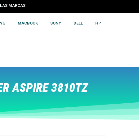
S LAS MARCAS
NG
MACBOOK
SONY
DELL
HP
R ASPIRE 3810TZ