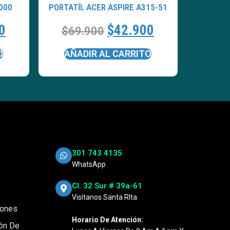
000
PORTATÍL ACER ASPIRE A315-51
0
$
42.900
$
69.900
O
AÑADIR AL CARRITO
301 743 4135
WhatsApp
Cl. 32 Sur # 39a-61
Visítanos Santa RIta
iones
Horario De Atención:
ión De