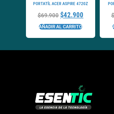
PORTATÍL ACER ASPIRE 4720Z
PO
$
42.900
$
69.900
AÑADIR AL CARRITO