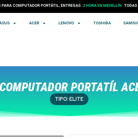
24 HORAS EN COLOMBIA
PARA COMPUTADOR PORTÁTIL, ENTREGAS
TODA
2 HORA EN MEDELLÍN
ASUS
ACER
LENOVO
TOSHIBA
SAMSU
COMPUTADOR PORTATÍL ACE
TIPO:
ELITE