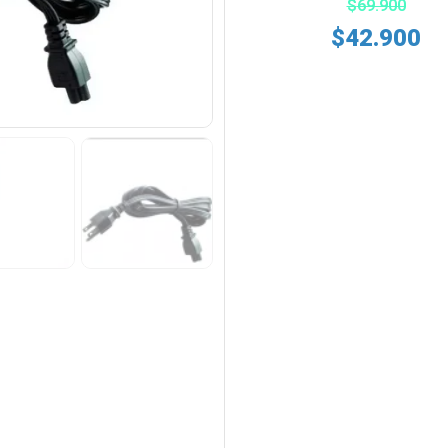
$
69.900
$
42.900