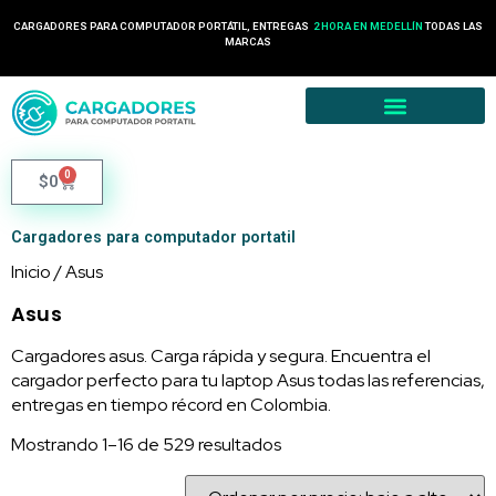
24 HORAS EN COLOMBIA
CARGADORES PARA COMPUTADOR PORTÁTIL, ENTREGAS
TODAS LAS
2 HORA EN MEDELLÍN
MARCAS
0
$
0
Cargadores para computador portatil
Inicio
/ Asus
Asus
Cargadores asus. Carga rápida y segura. Encuentra el
cargador perfecto para tu laptop Asus todas las referencias,
entregas en tiempo récord en Colombia.
Mostrando 1–16 de 529 resultados