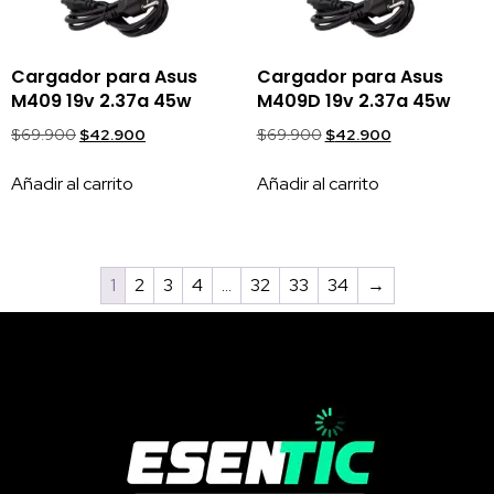
Cargador para Asus
Cargador para Asus
M409 19v 2.37a 45w
M409D 19v 2.37a 45w
$
69.900
$
42.900
$
69.900
$
42.900
Añadir al carrito
Añadir al carrito
1
2
3
4
…
32
33
34
→