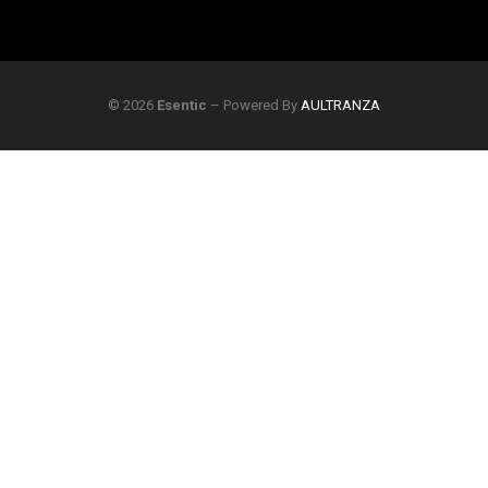
© 2026
Esentic
– Powered By
AULTRANZA