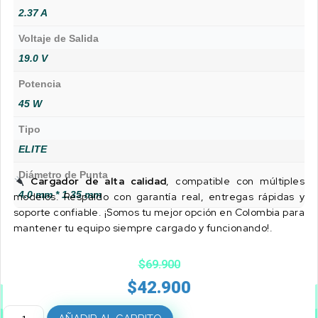
2.37 A
Voltaje de Salida
19.0 V
Potencia
45 W
Tipo
ELITE
Diámetro de Punta
Cargador de alta calidad
, compatible con múltiples
4.0 mm * 1.35 mm
modelos. Respaldo con garantía real, entregas rápidas y
soporte confiable. ¡Somos tu mejor opción en Colombia para
mantener tu equipo siempre cargado y funcionando!.
$
69.900
$
42.900