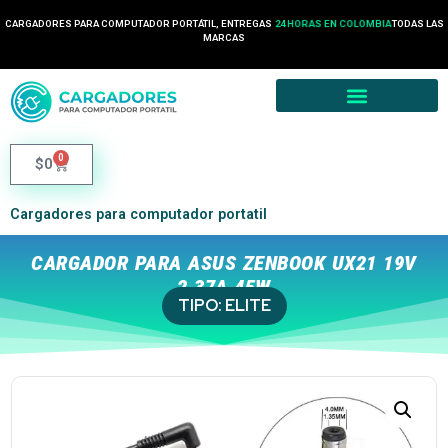
CARGADORES PARA COMPUTADOR PORTÁTIL, ENTREGAS
24 HORAS EN COLOMBIA
TODAS LAS
MARCAS
0
$
0
Cargadores para computador portatil
CARGADOR PARA ASUS ZENBOOK UX21 19V
2.37A 45W
TIPO:
ELITE