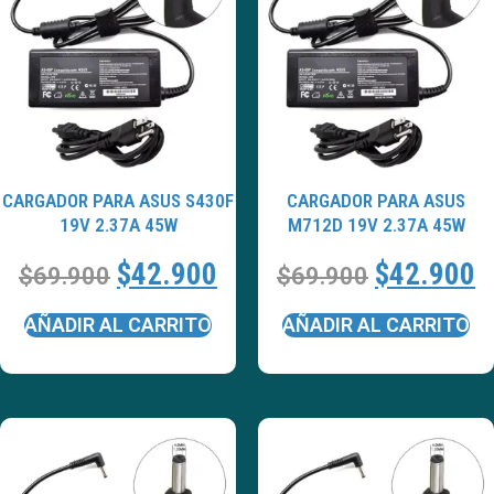
CARGADOR PARA ASUS S430F
CARGADOR PARA ASUS
19V 2.37A 45W
M712D 19V 2.37A 45W
$
42.900
$
42.900
$
69.900
$
69.900
AÑADIR AL CARRITO
AÑADIR AL CARRITO