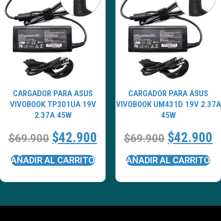
CARGADOR PARA ASUS
CARGADOR PARA ASUS
VIVOBOOK TP301UA 19V
VIVOBOOK UM431D 19V 2.37A
2.37A 45W
45W
$
42.900
$
42.900
$
69.900
$
69.900
AÑADIR AL CARRITO
AÑADIR AL CARRITO