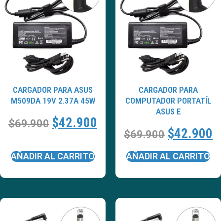
CARGADOR PARA ASUS
CARGADOR PARA
M509DA 19V 2.37A 45W
COMPUTADOR PORTATÍL
ASUS E
$
42.900
$
69.900
$
42.900
$
69.900
AÑADIR AL CARRITO
AÑADIR AL CARRITO