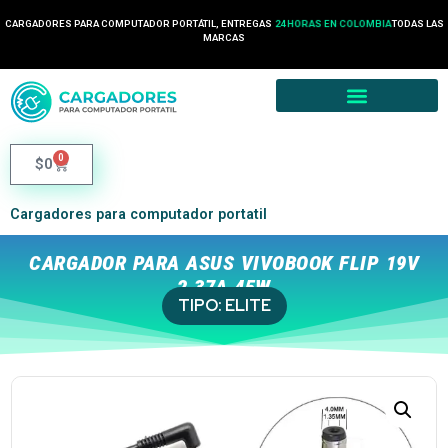
CARGADORES PARA COMPUTADOR PORTÁTIL, ENTREGAS
24 HORAS EN COLOMBIA
TODAS LAS
MARCAS
0
$
0
Cargadores para computador portatil
CARGADOR PARA ASUS VIVOBOOK FLIP 19V
2.37A 45W
TIPO:
ELITE