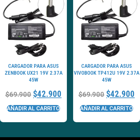
CARGADOR PARA ASUS
CARGADOR PARA ASUS
ZENBOOK UX21 19V 2.37A
VIVOBOOK TP412U 19V 2.37A
45W
45W
$
42.900
$
42.900
$
69.900
$
69.900
AÑADIR AL CARRITO
AÑADIR AL CARRITO