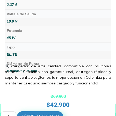
2.37 A
Voltaje de Salida
19.0 V
Potencia
45 W
Tipo
ELITE
Diámetro de Punta
Cargador de alta calidad
, compatible con múltiples
4.0 mm * 1.35 mm
modelos. Respaldo con garantía real, entregas rápidas y
soporte confiable. ¡Somos tu mejor opción en Colombia para
mantener tu equipo siempre cargado y funcionando!.
$
69.900
$
42.900