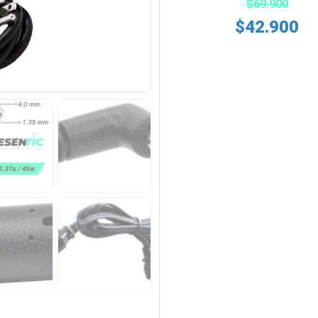
$
69.900
$
42.900