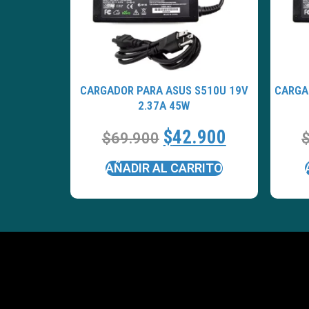
CARGADOR PARA ASUS S510U 19V
CARGA
2.37A 45W
$
42.900
$
69.900
AÑADIR AL CARRITO