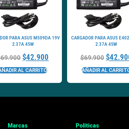
DOR PARA ASUS M509DA 19V
CARGADOR PARA ASUS E402
2.37A 45W
2.37A 45W
$
42.900
$
42.90
$
69.900
$
69.900
AÑADIR AL CARRITO
AÑADIR AL CARRIT
Marcas
Politicas