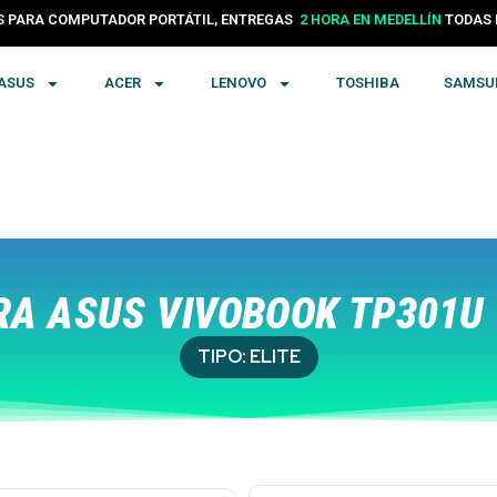
24 HORAS EN COLOMBIA
PARA COMPUTADOR PORTÁTIL, ENTREGAS
TODA
2 HORA EN MEDELLÍN
ASUS
ACER
LENOVO
TOSHIBA
SAMSU
A ASUS VIVOBOOK TP301U 
TIPO:
ELITE