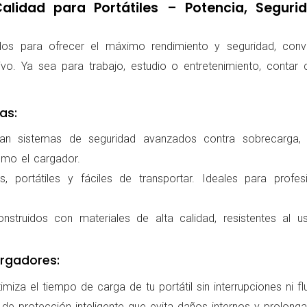
lidad para Portátiles – Potencia, Segur
os para ofrecer el máximo rendimiento y seguridad, conv
ivo. Ya sea para trabajo, estudio o entretenimiento, conta
as:
ran sistemas de seguridad avanzados contra sobrecarga, c
omo el cargador.
 portátiles y fáciles de transportar. Ideales para profes
nstruidos con materiales de alta calidad, resistentes al us
rgadores:
miza el tiempo de carga de tu portátil sin interrupciones ni f
de protección inteligente que evita daños internos y prolonga l