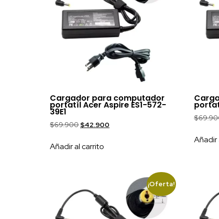
Cargador para computador
Carga
portatíl Acer Aspire ES1-572-
portat
39E1
$
69.90
$
69.900
$
42.900
Añadir 
Añadir al carrito
¡Oferta!