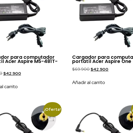
dor para computador
Cargador para comput
íl Acer Aspire M5-481T-
portatíl Acer Aspire One
$
69.900
$
42.900
0
$
42.900
Añadir al carrito
al carrito
¡Oferta!