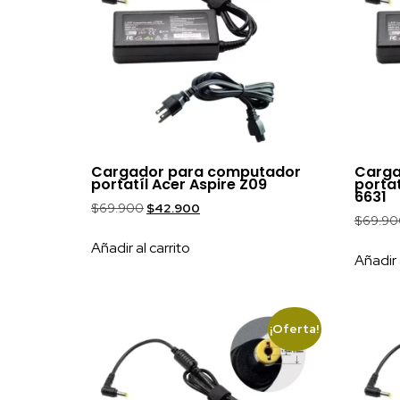
Cargador para computador
Carga
portatíl Acer Aspire Z09
portat
6631
$
69.900
$
42.900
$
69.90
Añadir al carrito
Añadir 
¡Oferta!