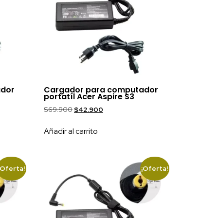
ador
Cargador para computador
portatíl Acer Aspire S3
$
69.900
$
42.900
Añadir al carrito
¡Oferta!
¡Oferta!