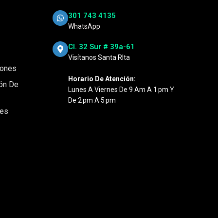
301 743 4135
WhatsApp
Cl. 32 Sur # 39a-61
Visítanos Santa RIta
iones
Horario De Atención:
ión De
Lunes A Viernes De 9 Am A 1 Pm Y
De 2 Pm A 5 Pm
nes