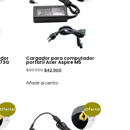
ador
Cargador para computador
573G
portatíl Acer Aspire M5
$
69.900
$
42.900
Añadir al carrito
¡Oferta!
¡Oferta!