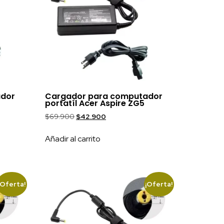
ador
Cargador para computador
portatíl Acer Aspire ZG5
$
69.900
$
42.900
Añadir al carrito
¡Oferta!
¡Oferta!