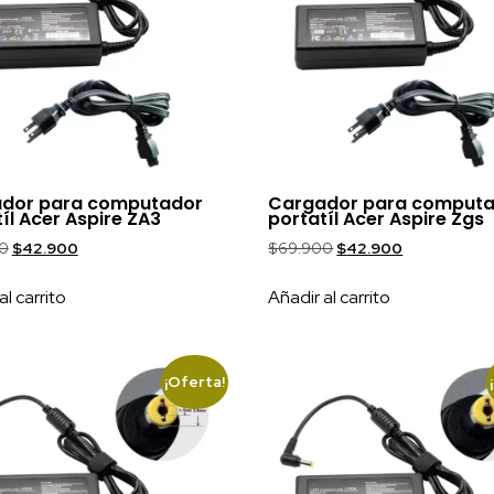
dor para computador
Cargador para comput
íl Acer Aspire ZA3
portatíl Acer Aspire Zgs
0
$
42.900
$
69.900
$
42.900
al carrito
Añadir al carrito
¡Oferta!