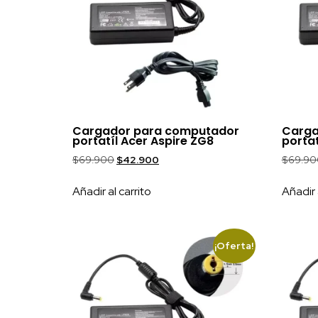
Cargador para computador
Carga
portatíl Acer Aspire ZG8
portat
$
69.900
$
42.900
$
69.90
Añadir al carrito
Añadir 
¡Oferta!