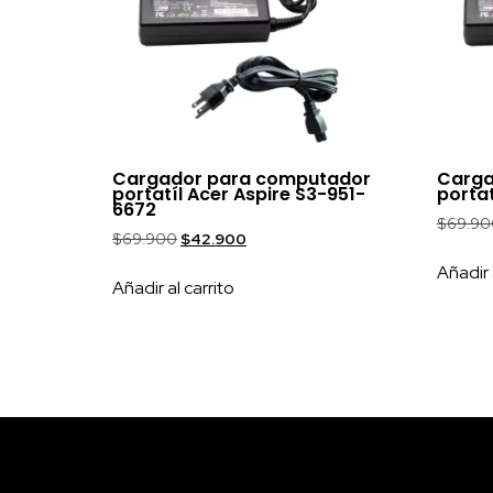
Cargador para computador
Carga
portatíl Acer Aspire S3-951-
portat
6672
$
69.90
$
69.900
$
42.900
Añadir 
Añadir al carrito