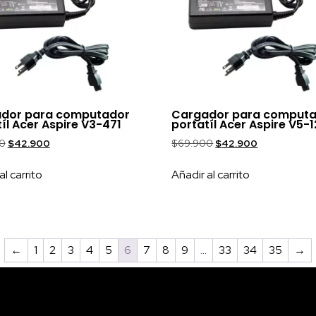
dor para computador
Cargador para comput
íl Acer Aspire V3-471
portatíl Acer Aspire V5-
0
$
42.900
$
69.900
$
42.900
al carrito
Añadir al carrito
←
1
2
3
4
5
6
7
8
9
…
33
34
35
→