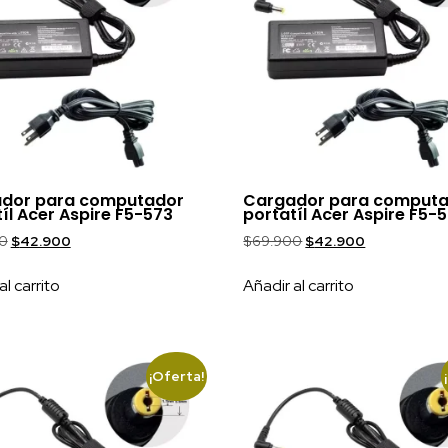
dor para computador
Cargador para comput
íl Acer Aspire F5-573
portatíl Acer Aspire F5-
0
$
42.900
$
69.900
$
42.900
al carrito
Añadir al carrito
¡Oferta!