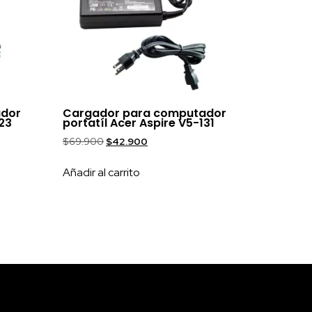
ador
Cargador para computador
123
portatíl Acer Aspire V5-131
$
69.900
$
42.900
Añadir al carrito