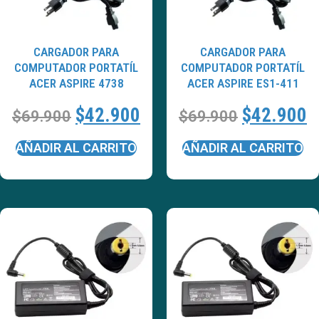
CARGADOR PARA
CARGADOR PARA
COMPUTADOR PORTATÍL
COMPUTADOR PORTATÍL
ACER ASPIRE 4738
ACER ASPIRE ES1-411
$
42.900
$
42.900
$
69.900
$
69.900
AÑADIR AL CARRITO
AÑADIR AL CARRITO