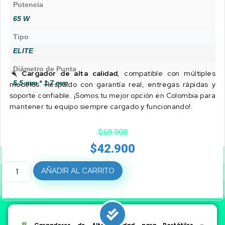
Potencia
65 W
Tipo
ELITE
Diámetro de Punta
Cargador de alta calidad
, compatible con múltiples
5.5 mm * 1.7 mm
modelos. Respaldo con garantía real, entregas rápidas y
soporte confiable. ¡Somos tu mejor opción en Colombia para
mantener tu equipo siempre cargado y funcionando!.
$
69.900
$
42.900
AÑADIR AL CARRITO