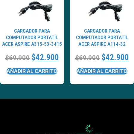
CARGADOR PARA
CARGADOR PARA
COMPUTADOR PORTATÍL
COMPUTADOR PORTATÍL
ACER ASPIRE A315-53-3415
ACER ASPIRE A114-32
$
42.900
$
42.900
$
69.900
$
69.900
AÑADIR AL CARRITO
AÑADIR AL CARRITO