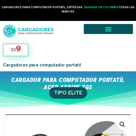
CARGADORES PARA COMPUTADOR PORTÁTIL, ENTREGAS
24 HORAS EN COLOMBIA
TODAS LAS
MARCAS
0
$
0
Cargadores para computador portatil
CARGADOR PARA COMPUTADOR PORTATÍL
ACER ASPIRE ZG5
TIPO:
ELITE