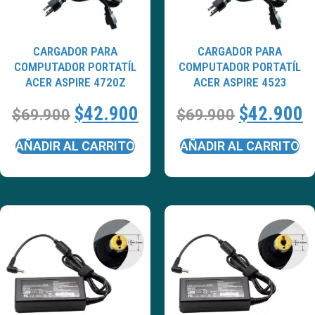
CARGADOR PARA
CARGADOR PARA
COMPUTADOR PORTATÍL
COMPUTADOR PORTATÍL
ACER ASPIRE 4720Z
ACER ASPIRE 4523
$
42.900
$
42.900
$
69.900
$
69.900
AÑADIR AL CARRITO
AÑADIR AL CARRITO