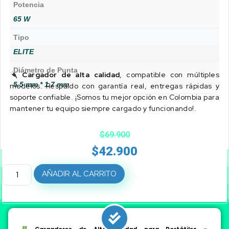
Potencia
65 W
Tipo
ELITE
Diámetro de Punta
Cargador de alta calidad
, compatible con múltiples
5.5 mm * 1.7 mm
modelos. Respaldo con garantía real, entregas rápidas y
soporte confiable. ¡Somos tu mejor opción en Colombia para
mantener tu equipo siempre cargado y funcionando!.
$
69.900
$
42.900
AÑADIR AL CARRITO