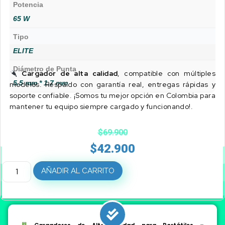
Potencia
65 W
Tipo
ELITE
Diámetro de Punta
Cargador de alta calidad
, compatible con múltiples
5.5 mm * 1.7 mm
modelos. Respaldo con garantía real, entregas rápidas y
soporte confiable. ¡Somos tu mejor opción en Colombia para
mantener tu equipo siempre cargado y funcionando!.
$
69.900
$
42.900
AÑADIR AL CARRITO