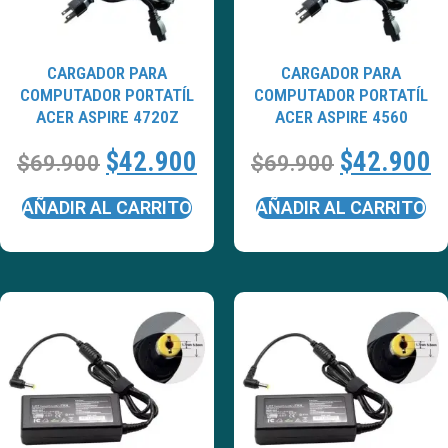
CARGADOR PARA
CARGADOR PARA
COMPUTADOR PORTATÍL
COMPUTADOR PORTATÍL
ACER ASPIRE 4720Z
ACER ASPIRE 4560
$
42.900
$
42.900
$
69.900
$
69.900
AÑADIR AL CARRITO
AÑADIR AL CARRITO