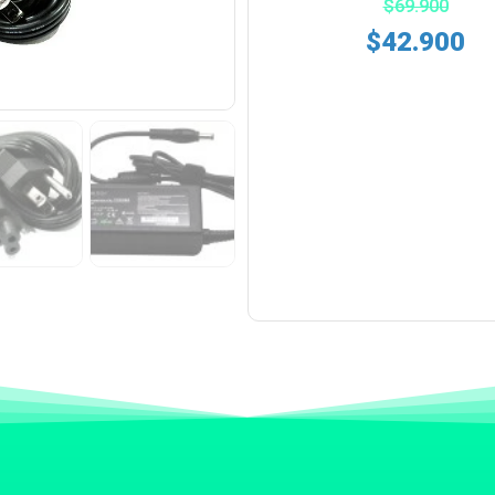
$
69.900
$
42.900