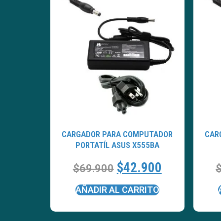
CARGADOR PARA COMPUTADOR
CAR
PORTATÍL ASUS X555BA
$
42.900
$
69.900
AÑADIR AL CARRITO