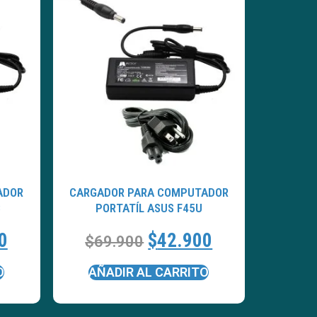
ADOR
CARGADOR PARA COMPUTADOR
C
PORTATÍL ASUS F45U
0
$
42.900
$
69.900
O
AÑADIR AL CARRITO