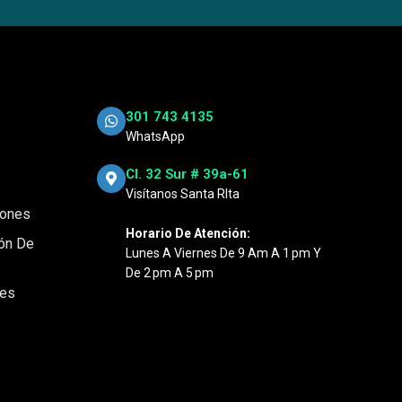
301 743 4135
WhatsApp
Cl. 32 Sur # 39a-61
Visítanos Santa RIta
iones
Horario De Atención:
ión De
Lunes A Viernes De 9 Am A 1 Pm Y
De 2 Pm A 5 Pm
nes