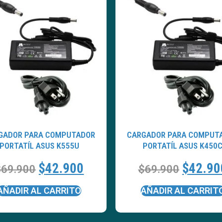
GADOR PARA COMPUTADOR
CARGADOR PARA COMPUT
PORTATÍL ASUS K555U
PORTATÍL ASUS K450
$
42.900
$
42.90
$
69.900
$
69.900
AÑADIR AL CARRITO
AÑADIR AL CARRIT