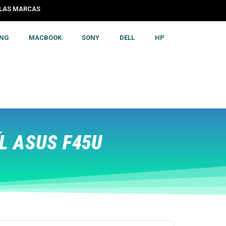
S LAS MARCAS
NG
MACBOOK
SONY
DELL
HP
L ASUS F45U