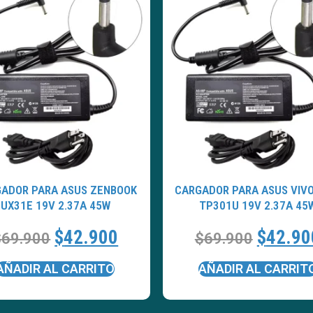
ADOR PARA ASUS ZENBOOK
CARGADOR PARA ASUS VIV
UX31E 19V 2.37A 45W
TP301U 19V 2.37A 45
$
42.900
$
42.90
$
69.900
$
69.900
AÑADIR AL CARRITO
AÑADIR AL CARRIT