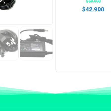
$
69.900
$
42.900