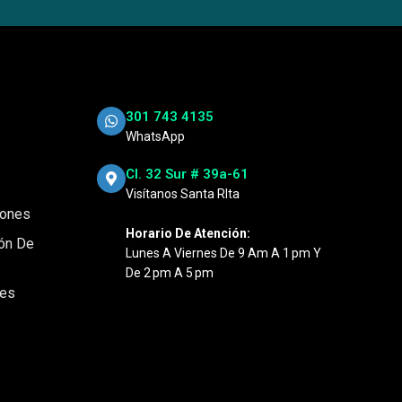
301 743 4135
WhatsApp
Cl. 32 Sur # 39a-61
Visítanos Santa RIta
iones
Horario De Atención:
ión De
Lunes A Viernes De 9 Am A 1 Pm Y
De 2 Pm A 5 Pm
nes