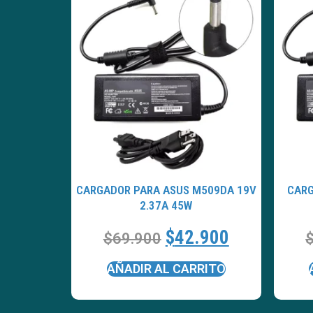
CARGADOR PARA ASUS M509DA 19V
CARG
2.37A 45W
$
42.900
$
69.900
AÑADIR AL CARRITO