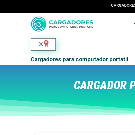
CARGADORES 
0
$
0
Cargadores para computador portatil
CARGADOR P