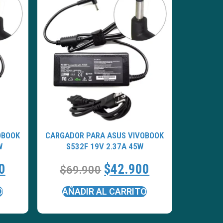
OBOOK
CARGADOR PARA ASUS VIVOBOOK
W
S532F 19V 2.37A 45W
0
$
42.900
$
69.900
O
AÑADIR AL CARRITO