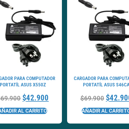
GADOR PARA COMPUTADOR
CARGADOR PARA COMPUT
PORTATÍL ASUS X550Z
PORTATÍL ASUS S46C
$
42.900
$
42.90
$
69.900
$
69.900
AÑADIR AL CARRITO
AÑADIR AL CARRIT