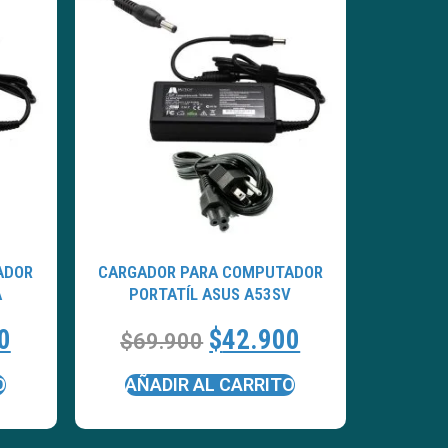
ADOR
CARGADOR PARA COMPUTADOR
A
PORTATÍL ASUS A53SV
0
$
42.900
$
69.900
O
AÑADIR AL CARRITO