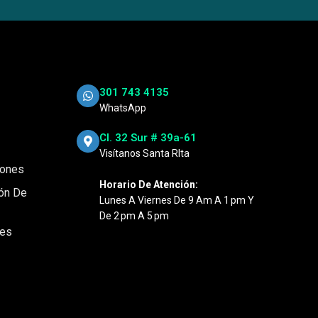
301 743 4135
WhatsApp
Cl. 32 Sur # 39a-61
Visítanos Santa RIta
iones
Horario De Atención:
ión De
Lunes A Viernes De 9 Am A 1 Pm Y
De 2 Pm A 5 Pm
nes