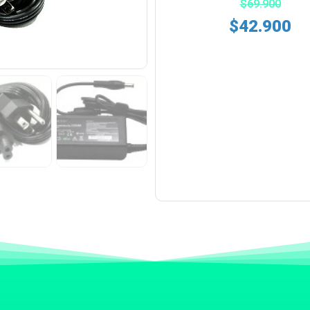
$
69.900
$
42.900