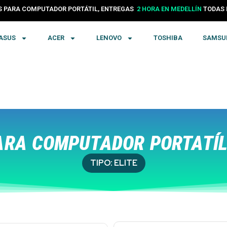
24 HORAS EN COLOMBIA
PARA COMPUTADOR PORTÁTIL, ENTREGAS
TODA
2 HORA EN MEDELLÍN
ASUS
ACER
LENOVO
TOSHIBA
SAMSU
RA COMPUTADOR PORTATÍL
TIPO:
ELITE