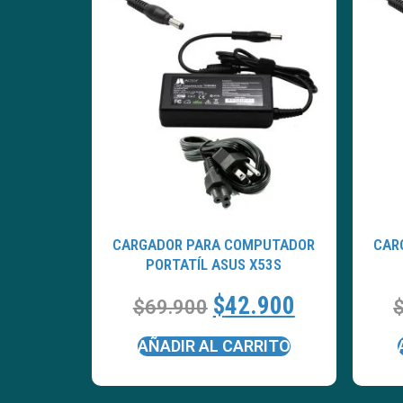
CARGADOR PARA COMPUTADOR
CAR
PORTATÍL ASUS X53S
$
42.900
$
69.900
AÑADIR AL CARRITO