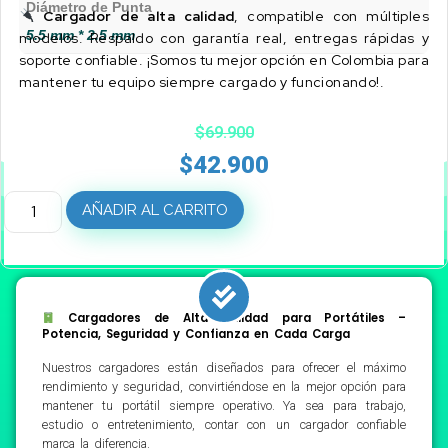
Diámetro de Punta
Cargador de alta calidad
, compatible con múltiples
5.5 mm * 2.5 mm
modelos. Respaldo con garantía real, entregas rápidas y
soporte confiable. ¡Somos tu mejor opción en Colombia para
mantener tu equipo siempre cargado y funcionando!.
$
69.900
$
42.900
AÑADIR AL CARRITO
Cargadores de Alta Calidad para Portátiles –
Potencia, Seguridad y Confianza en Cada Carga
Nuestros cargadores están diseñados para ofrecer el máximo
rendimiento y seguridad, convirtiéndose en la mejor opción para
mantener tu portátil siempre operativo. Ya sea para trabajo,
estudio o entretenimiento, contar con un cargador confiable
marca la diferencia.