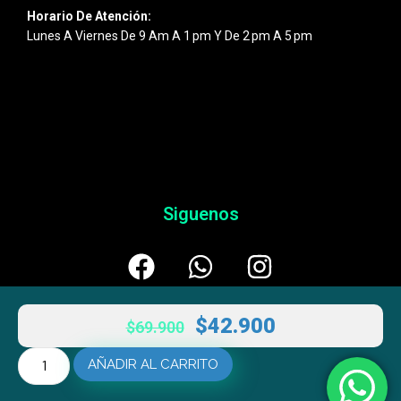
Horario De Atención:
Lunes A Viernes De 9 Am A 1 Pm Y De 2 Pm A 5 Pm
Siguenos
$
42.900
$
69.900
AÑADIR AL CARRITO
© 2026
Esentic
– Powered By
AULTRANZA