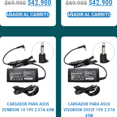
$
42.900
$
42.900
$
69.900
$
69.900
AÑADIR AL CARRITO
AÑADIR AL CARRITO
CARGADOR PARA ASUS
CARGADOR PARA ASUS
ZENBOOK 14 19V 2.37A 45W
VIVOBOOK S532F 19V 2.37A
45W