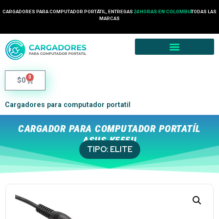
CARGADORES PARA COMPUTADOR PORTÁTIL, ENTREGAS
24 HORAS EN COLOMBIA
TODAS LAS
MARCAS
0
$
0
Cargadores para computador portatil
CARGADOR PARA COMPUTADOR PORTATÍL
ASUS K555U
TIPO:
ELITE