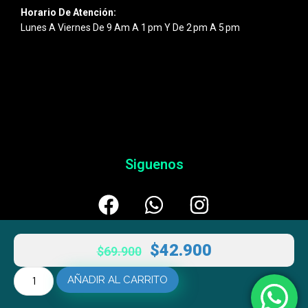
Horario De Atención:
Lunes A Viernes De 9 Am A 1 Pm Y De 2 Pm A 5 Pm
Siguenos
$
42.900
$
69.900
AÑADIR AL CARRITO
© 2026
Esentic
– Powered By
AULTRANZA