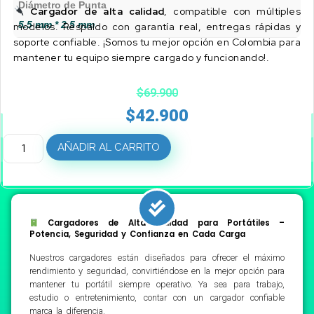
Diámetro de Punta
Cargador de alta calidad
, compatible con múltiples
5.5 mm * 2.5 mm
modelos. Respaldo con garantía real, entregas rápidas y
soporte confiable. ¡Somos tu mejor opción en Colombia para
mantener tu equipo siempre cargado y funcionando!.
$
69.900
$
42.900
AÑADIR AL CARRITO
Cargadores de Alta Calidad para Portátiles –
Potencia, Seguridad y Confianza en Cada Carga
Nuestros cargadores están diseñados para ofrecer el máximo
rendimiento y seguridad, convirtiéndose en la mejor opción para
mantener tu portátil siempre operativo. Ya sea para trabajo,
estudio o entretenimiento, contar con un cargador confiable
marca la diferencia.