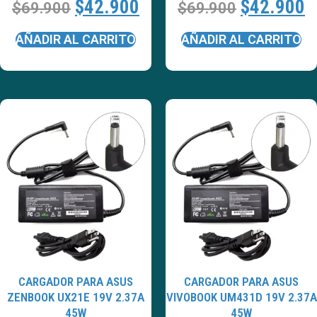
$
42.900
$
42.900
$
69.900
$
69.900
AÑADIR AL CARRITO
AÑADIR AL CARRITO
CARGADOR PARA ASUS
CARGADOR PARA ASUS
ZENBOOK UX21E 19V 2.37A
VIVOBOOK UM431D 19V 2.37A
45W
45W