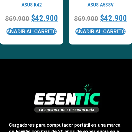
ASUS K42
ASUS A53SV
$
42.900
$
42.900
$
69.900
$
69.900
AÑADIR AL CARRITO
AÑADIR AL CARRITO
Cargadores para computador portátil es una marca
de
Esentic
con más de 20 años de experiencia en el