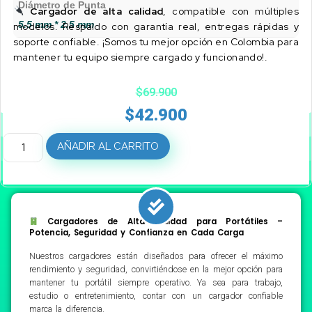
Diámetro de Punta
Cargador de alta calidad
, compatible con múltiples
5.5 mm * 2.5 mm
modelos. Respaldo con garantía real, entregas rápidas y
soporte confiable. ¡Somos tu mejor opción en Colombia para
mantener tu equipo siempre cargado y funcionando!.
$
69.900
$
42.900
AÑADIR AL CARRITO
Cargadores de Alta Calidad para Portátiles –
Potencia, Seguridad y Confianza en Cada Carga
Nuestros cargadores están diseñados para ofrecer el máximo
rendimiento y seguridad, convirtiéndose en la mejor opción para
mantener tu portátil siempre operativo. Ya sea para trabajo,
estudio o entretenimiento, contar con un cargador confiable
marca la diferencia.