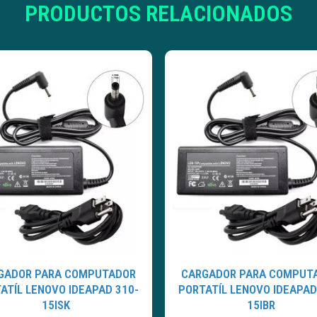
PRODUCTOS RELACIONADOS
GADOR PARA COMPUTADOR
CARGADOR PARA COMPUT
ATÍL LENOVO IDEAPAD 310-
PORTATÍL LENOVO IDEAPAD
15ISK
15IBR