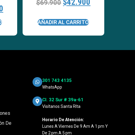
$
42.900
$
69.900
0
O
AÑADIR AL CARRITO
301 743 4135
WhatsApp
Cl. 32 Sur # 39a-61
Visítanos Santa RIta
iones
Horario De Atención:
ión De
Lunes A Viernes De 9 Am A 1 Pm Y
De 2 Pm A 5 Pm