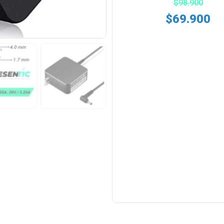
$
98.900
$
69.900