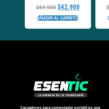
$
42.900
$
69.900
AÑADIR AL CARRITO
Cargadores para computador portátil es una