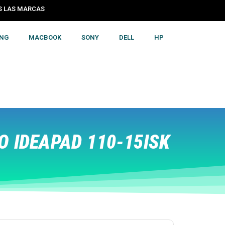
S LAS MARCAS
NG
MACBOOK
SONY
DELL
HP
 IDEAPAD 110-15ISK