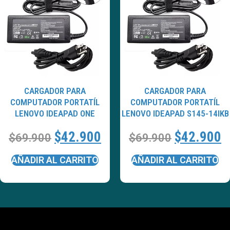
CARGADOR PARA
CARGADOR PARA
COMPUTADOR PORTATÍL
COMPUTADOR PORTATÍL
LENOVO IDEAPAD ONE
LENOVO IDEAPAD S145-14IKB
$
42.900
$
42.900
$
69.900
$
69.900
AÑADIR AL CARRITO
AÑADIR AL CARRITO