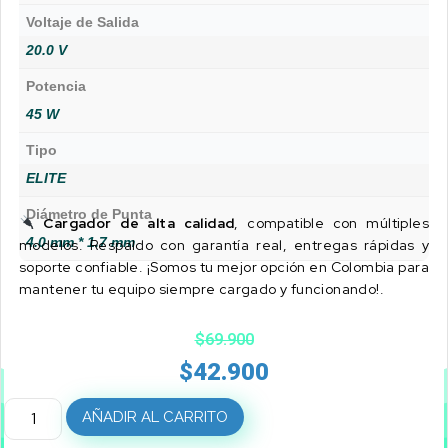
Voltaje de Salida
20.0 V
Potencia
45 W
Tipo
ELITE
Diámetro de Punta
Cargador de alta calidad
, compatible con múltiples
4.0 mm * 1.7 mm
modelos. Respaldo con garantía real, entregas rápidas y
soporte confiable. ¡Somos tu mejor opción en Colombia para
mantener tu equipo siempre cargado y funcionando!.
$
69.900
$
42.900
AÑADIR AL CARRITO