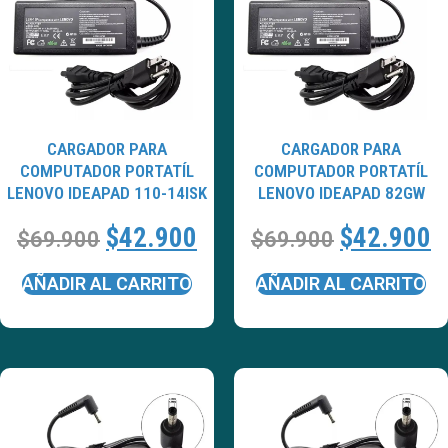
CARGADOR PARA
CARGADOR PARA
COMPUTADOR PORTATÍL
COMPUTADOR PORTATÍL
LENOVO IDEAPAD 110-14ISK
LENOVO IDEAPAD 82GW
$
42.900
$
42.900
$
69.900
$
69.900
AÑADIR AL CARRITO
AÑADIR AL CARRITO