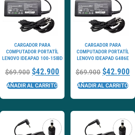
CARGADOR PARA
CARGADOR PARA
COMPUTADOR PORTATÍL
COMPUTADOR PORTATÍL
LENOVO IDEAPAD 100-15IBD
LENOVO IDEAPAD G486E
$
42.900
$
42.900
$
69.900
$
69.900
AÑADIR AL CARRITO
AÑADIR AL CARRITO