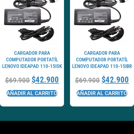
CARGADOR PARA
CARGADOR PARA
COMPUTADOR PORTATÍL
COMPUTADOR PORTATÍL
LENOVO IDEAPAD 110-15ISK
LENOVO IDEAPAD 110-15IBR
$
42.900
$
42.900
$
69.900
$
69.900
AÑADIR AL CARRITO
AÑADIR AL CARRITO