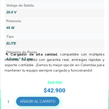
Voltaje de Salida
20.0 V
Potencia
45 W
Tipo
ELITE
Diámetro de Punta
Cargador de alta calidad
, compatible con múltiples
4.0 mm * 1.7 mm
modelos. Respaldo con garantía real, entregas rápidas y
soporte confiable. ¡Somos tu mejor opción en Colombia para
mantener tu equipo siempre cargado y funcionando!.
$
69.900
$
42.900
AÑADIR AL CARRITO