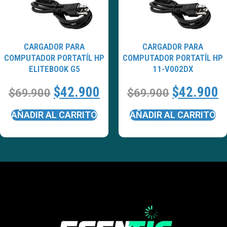
CARGADOR PARA
CARGADOR PARA
COMPUTADOR PORTATÍL HP
COMPUTADOR PORTATÍL HP
ELITEBOOK G5
11-V002DX
$
42.900
$
42.900
$
69.900
$
69.900
AÑADIR AL CARRITO
AÑADIR AL CARRITO