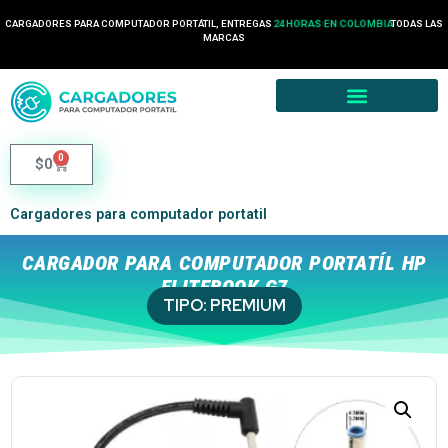
24 HORAS EN COLOMBIA
CARGADORES PARA COMPUTADOR PORTÁTIL, ENTREGAS
TODAS LAS
2 HORA EN MEDELLÍN
MARCAS
0
$
0
Cargadores para computador portatil
CARGADOR PARA COMPUTADOR PORTATÍL HP
ELITEBOOK G7
TIPO:
PREMIUM