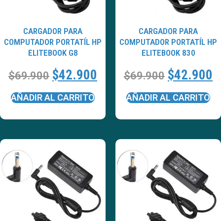
CARGADOR PARA
CARGADOR PARA
COMPUTADOR PORTATÍL HP
COMPUTADOR PORTATÍL HP
ELITEBOOK G8
ELITEBOOK 830
$
42.900
$
42.900
$
69.900
$
69.900
AÑADIR AL CARRITO
AÑADIR AL CARRITO