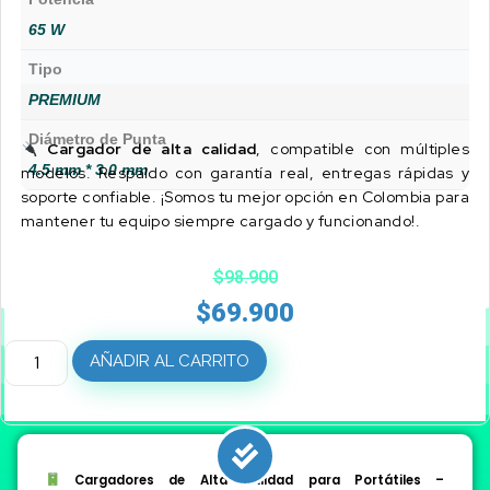
65 W
Tipo
PREMIUM
Diámetro de Punta
Cargador de alta calidad
, compatible con múltiples
4.5 mm * 3.0 mm
modelos. Respaldo con garantía real, entregas rápidas y
soporte confiable. ¡Somos tu mejor opción en Colombia para
mantener tu equipo siempre cargado y funcionando!.
$
98.900
$
69.900
AÑADIR AL CARRITO
Cargadores de Alta Calidad para Portátiles –