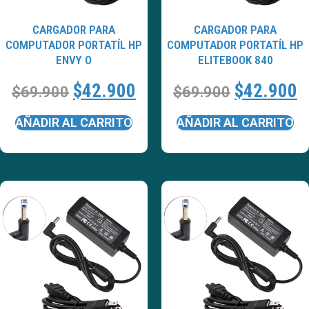
CARGADOR PARA
CARGADOR PARA
COMPUTADOR PORTATÍL HP
COMPUTADOR PORTATÍL HP
ENVY O
ELITEBOOK 840
$
42.900
$
42.900
$
69.900
$
69.900
AÑADIR AL CARRITO
AÑADIR AL CARRITO