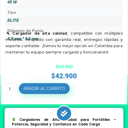
45 W
Tipo
ELITE
Diámetro de Punta
Cargador de alta calidad
, compatible con múltiples
4.5 mm * 3.0 mm
modelos. Respaldo con garantía real, entregas rápidas y
soporte confiable. ¡Somos tu mejor opción en Colombia para
mantener tu equipo siempre cargado y funcionando!.
$
69.900
$
42.900
AÑADIR AL CARRITO
Cargadores de Alta Calidad para Portátiles –
Potencia, Seguridad y Confianza en Cada Carga