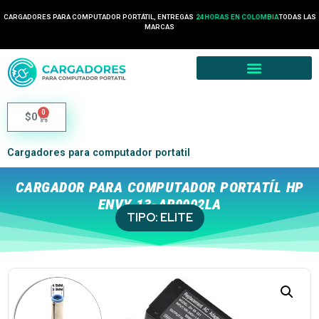
CARGADORES PARA COMPUTADOR PORTÁTIL, ENTREGAS
24 HORAS EN COLOMBIA
TODAS LAS
MARCAS
0
$
0
Cargadores para computador portatil
CARGADOR PARA COMPUTADOR PORTATÍL HP
ENVY 13-AR0002LA
TIPO:
ELITE