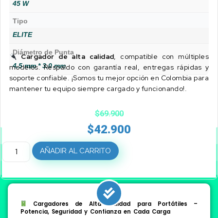
45 W
Tipo
ELITE
Diámetro de Punta
Cargador de alta calidad
, compatible con múltiples
4.5 mm * 3.0 mm
modelos. Respaldo con garantía real, entregas rápidas y
soporte confiable. ¡Somos tu mejor opción en Colombia para
mantener tu equipo siempre cargado y funcionando!.
$
69.900
$
42.900
AÑADIR AL CARRITO
Cargadores de Alta Calidad para Portátiles –
Potencia, Seguridad y Confianza en Cada Carga