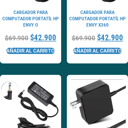
CARGADOR PARA
CARGADOR PARA
COMPUTADOR PORTATÍL HP
COMPUTADOR PORTATÍL HP
ENVY O
ENVY X360
$
42.900
$
42.900
$
69.900
$
69.900
AÑADIR AL CARRITO
AÑADIR AL CARRITO