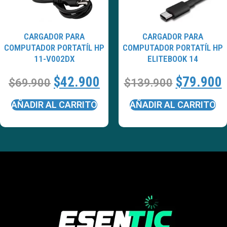
CARGADOR PARA
CARGADOR PARA
COMPUTADOR PORTATÍL HP
COMPUTADOR PORTATÍL HP
11-V002DX
ELITEBOOK 14
$
42.900
$
79.900
$
69.900
$
139.900
AÑADIR AL CARRITO
AÑADIR AL CARRITO