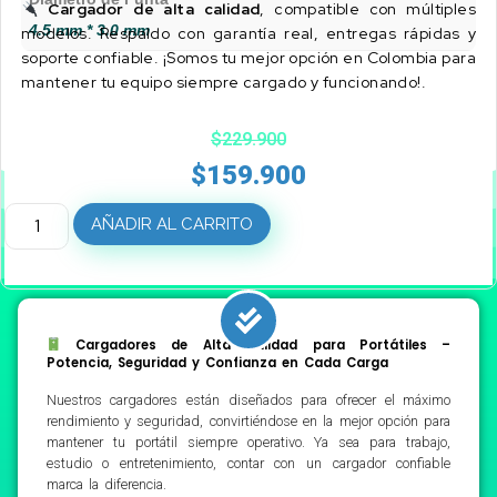
Cargador de alta calidad
, compatible con múltiples
4.5 mm * 3.0 mm
modelos. Respaldo con garantía real, entregas rápidas y
soporte confiable. ¡Somos tu mejor opción en Colombia para
mantener tu equipo siempre cargado y funcionando!.
$
229.900
$
159.900
AÑADIR AL CARRITO
Cargadores de Alta Calidad para Portátiles –
Potencia, Seguridad y Confianza en Cada Carga
Nuestros cargadores están diseñados para ofrecer el máximo
rendimiento y seguridad, convirtiéndose en la mejor opción para
mantener tu portátil siempre operativo. Ya sea para trabajo,
estudio o entretenimiento, contar con un cargador confiable
marca la diferencia.