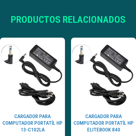
PRODUCTOS RELACIONADOS
CARGADOR PARA
CARGADOR PARA
COMPUTADOR PORTATÍL HP
COMPUTADOR PORTATÍL HP
13-C102LA
ELITEBOOK 840