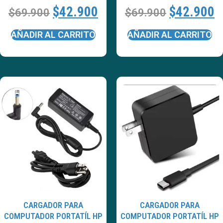
$
42.900
$
42.900
$
69.900
$
69.900
AÑADIR AL CARRITO
AÑADIR AL CARRITO
CARGADOR PARA
CARGADOR PARA
COMPUTADOR PORTATÍL HP
COMPUTADOR PORTATÍL HP