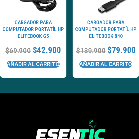
CARGADOR PARA
CARGADOR PARA
COMPUTADOR PORTATÍL HP
COMPUTADOR PORTATÍL HP
ELITEBOOK G5
ELITEBOOK 840
$
42.900
$
79.900
$
69.900
$
139.900
AÑADIR AL CARRITO
AÑADIR AL CARRITO