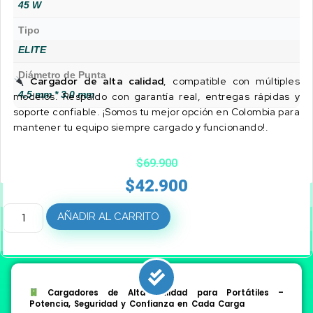
45 W
Tipo
ELITE
Diámetro de Punta
Cargador de alta calidad
, compatible con múltiples
4.5 mm * 3.0 mm
modelos. Respaldo con garantía real, entregas rápidas y
soporte confiable. ¡Somos tu mejor opción en Colombia para
mantener tu equipo siempre cargado y funcionando!.
$
69.900
$
42.900
AÑADIR AL CARRITO
Cargadores de Alta Calidad para Portátiles –
Potencia, Seguridad y Confianza en Cada Carga