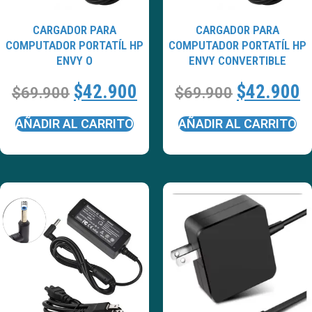
CARGADOR PARA
CARGADOR PARA
COMPUTADOR PORTATÍL HP
COMPUTADOR PORTATÍL HP
ENVY O
ENVY CONVERTIBLE
$
42.900
$
42.900
$
69.900
$
69.900
AÑADIR AL CARRITO
AÑADIR AL CARRITO