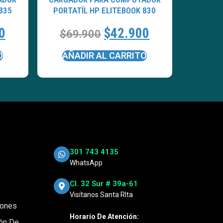
835
PORTATÍL HP ELITEBOOK 830
0
$
42.900
$
69.900
O
AÑADIR AL CARRITO
301 743 4135
WhatsApp
Cl. 32 Sur # 39a-61
Visítanos Santa RIta
iones
Horario De Atención:
ión De