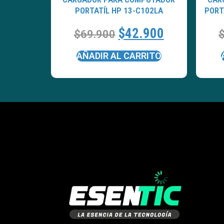
PORTATÍL HP 13-C102LA
PORT
$
42.900
$
69.900
AÑADIR AL CARRITO