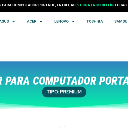
24 HORAS EN COLOMBIA
PARA COMPUTADOR PORTÁTIL, ENTREGAS
TODA
2 HORA EN MEDELLÍN
ASUS
ACER
LENOVO
TOSHIBA
SAMSU
 PARA COMPUTADOR PORTAT
TIPO:
PREMIUM