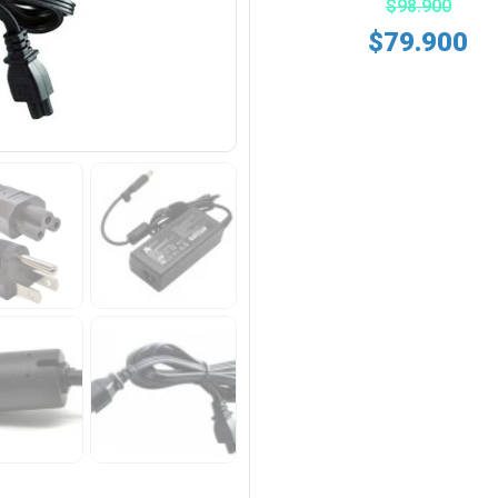
$
98.900
$
79.900