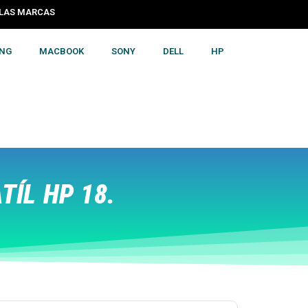
S LAS MARCAS
NG
MACBOOK
SONY
DELL
HP
ÍL HP 18.