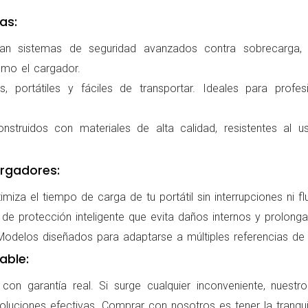
as:
ran sistemas de seguridad avanzados contra sobrecarga, c
omo el cargador.
 portátiles y fáciles de transportar. Ideales para profes
nstruidos con materiales de alta calidad, resistentes al us
rgadores:
miza el tiempo de carga de tu portátil sin interrupciones ni f
de protección inteligente que evita daños internos y prolonga l
delos diseñados para adaptarse a múltiples referencias de po
able:
on garantía real. Si surge cualquier inconveniente, nuestr
oluciones efectivas. Comprar con nosotros es tener la tranqui