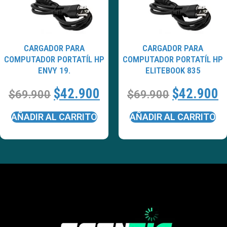
CARGADOR PARA
CARGADOR PARA
COMPUTADOR PORTATÍL HP
COMPUTADOR PORTATÍL HP
ENVY 19.
ELITEBOOK 835
$
42.900
$
42.900
$
69.900
$
69.900
AÑADIR AL CARRITO
AÑADIR AL CARRITO