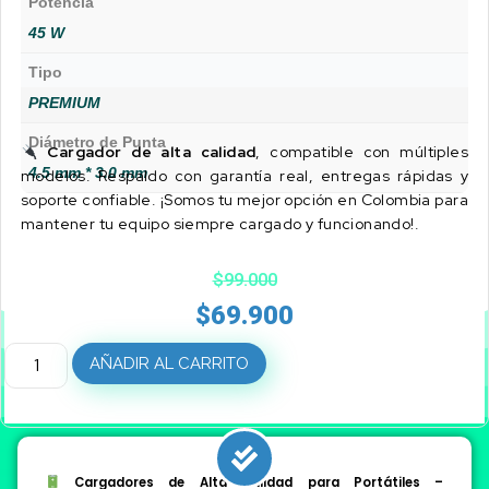
Potencia
45 W
Tipo
PREMIUM
Diámetro de Punta
Cargador de alta calidad
, compatible con múltiples
4.5 mm * 3.0 mm
modelos. Respaldo con garantía real, entregas rápidas y
soporte confiable. ¡Somos tu mejor opción en Colombia para
mantener tu equipo siempre cargado y funcionando!.
$
99.000
$
69.900
AÑADIR AL CARRITO
Cargadores de Alta Calidad para Portátiles –