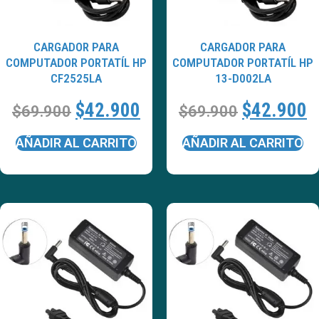
CARGADOR PARA
CARGADOR PARA
COMPUTADOR PORTATÍL HP
COMPUTADOR PORTATÍL HP
CF2525LA
13-D002LA
$
42.900
$
42.900
$
69.900
$
69.900
AÑADIR AL CARRITO
AÑADIR AL CARRITO