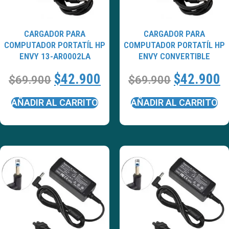
CARGADOR PARA
CARGADOR PARA
COMPUTADOR PORTATÍL HP
COMPUTADOR PORTATÍL HP
ENVY 13-AR0002LA
ENVY CONVERTIBLE
$
42.900
$
42.900
$
69.900
$
69.900
AÑADIR AL CARRITO
AÑADIR AL CARRITO