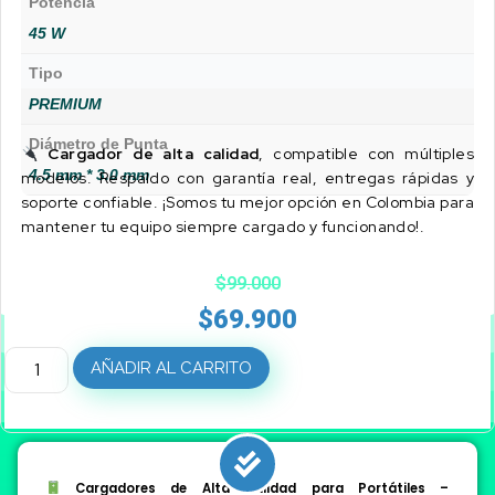
Potencia
45 W
Tipo
PREMIUM
Diámetro de Punta
Cargador de alta calidad
, compatible con múltiples
4.5 mm * 3.0 mm
modelos. Respaldo con garantía real, entregas rápidas y
soporte confiable. ¡Somos tu mejor opción en Colombia para
mantener tu equipo siempre cargado y funcionando!.
$
99.000
$
69.900
AÑADIR AL CARRITO
Cargadores de Alta Calidad para Portátiles –