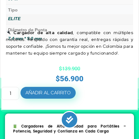
Tipo
ELITE
Diámetro de Punta
Cargador de alta calidad
, compatible con múltiples
7.4 mm * 5.0 mm
modelos. Respaldo con garantía real, entregas rápidas y
soporte confiable. ¡Somos tu mejor opción en Colombia para
mantener tu equipo siempre cargado y funcionando!.
$
139.900
$
56.900
AÑADIR AL CARRITO
Cargadores de Alta Calidad para Portátiles –
Potencia, Seguridad y Confianza en Cada Carga