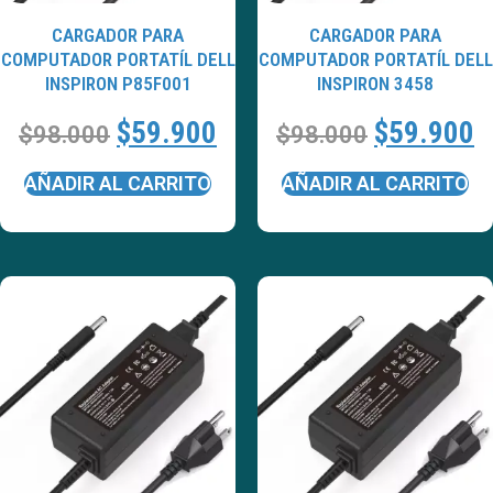
CARGADOR PARA
CARGADOR PARA
COMPUTADOR PORTATÍL DELL
COMPUTADOR PORTATÍL DELL
INSPIRON P85F001
INSPIRON 3458
$
59.900
$
59.900
$
98.000
$
98.000
AÑADIR AL CARRITO
AÑADIR AL CARRITO