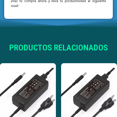
¡Haz tu compra ahora y lleva tu productividad al siguiente
nivel!
PRODUCTOS RELACIONADOS