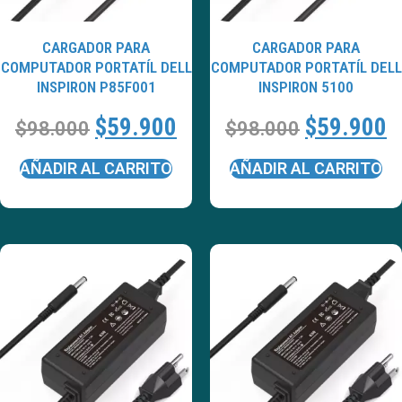
CARGADOR PARA
CARGADOR PARA
COMPUTADOR PORTATÍL DELL
COMPUTADOR PORTATÍL DELL
INSPIRON P85F001
INSPIRON 5100
$
59.900
$
59.900
$
98.000
$
98.000
AÑADIR AL CARRITO
AÑADIR AL CARRITO