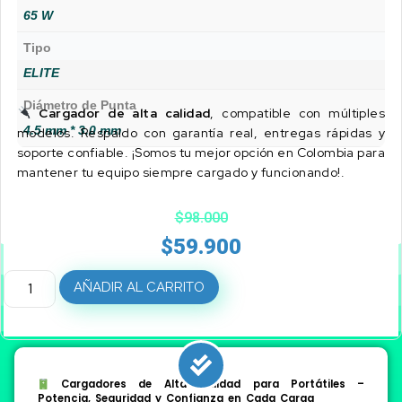
65 W
Tipo
ELITE
Diámetro de Punta
Cargador de alta calidad
, compatible con múltiples
4.5 mm * 3.0 mm
modelos. Respaldo con garantía real, entregas rápidas y
soporte confiable. ¡Somos tu mejor opción en Colombia para
mantener tu equipo siempre cargado y funcionando!.
$
98.000
$
59.900
AÑADIR AL CARRITO
Cargadores de Alta Calidad para Portátiles –
Potencia, Seguridad y Confianza en Cada Carga