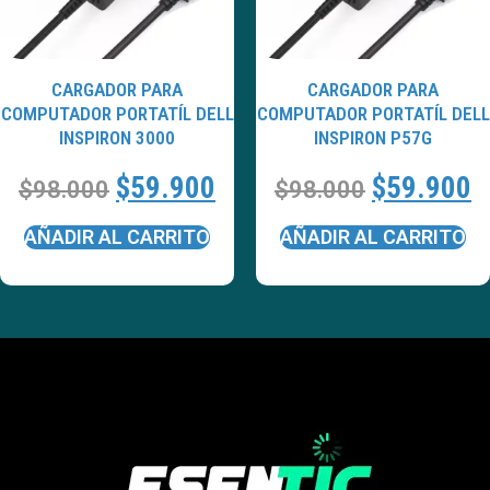
CARGADOR PARA
CARGADOR PARA
COMPUTADOR PORTATÍL DELL
COMPUTADOR PORTATÍL DELL
INSPIRON 3000
INSPIRON P57G
$
59.900
$
59.900
$
98.000
$
98.000
AÑADIR AL CARRITO
AÑADIR AL CARRITO