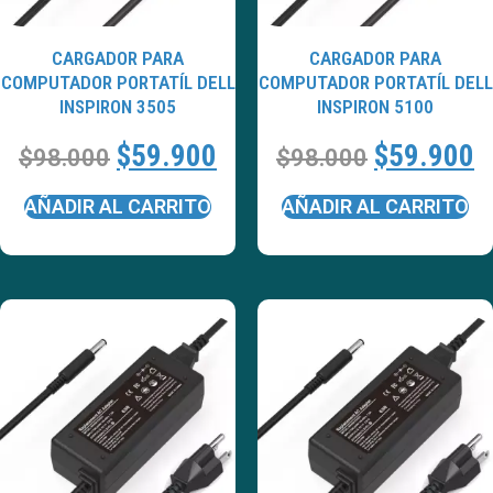
CARGADOR PARA
CARGADOR PARA
COMPUTADOR PORTATÍL DELL
COMPUTADOR PORTATÍL DELL
INSPIRON 3505
INSPIRON 5100
$
59.900
$
59.900
$
98.000
$
98.000
AÑADIR AL CARRITO
AÑADIR AL CARRITO