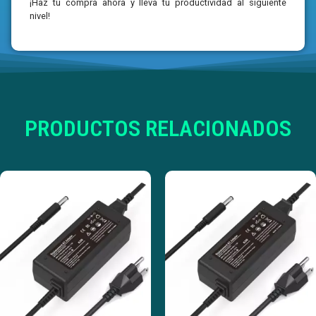
¡Haz tu compra ahora y lleva tu productividad al siguiente
nivel!
PRODUCTOS RELACIONADOS