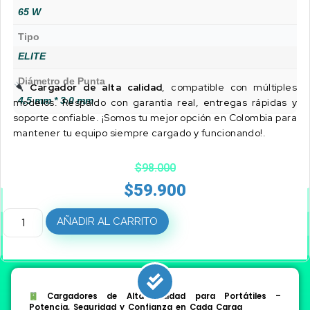
65 W
Tipo
ELITE
Diámetro de Punta
Cargador de alta calidad
, compatible con múltiples
4.5 mm * 3.0 mm
modelos. Respaldo con garantía real, entregas rápidas y
soporte confiable. ¡Somos tu mejor opción en Colombia para
mantener tu equipo siempre cargado y funcionando!.
$
98.000
$
59.900
AÑADIR AL CARRITO
Cargadores de Alta Calidad para Portátiles –
Potencia, Seguridad y Confianza en Cada Carga