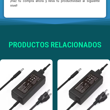
¡Haz tu compra ahora y lleva tu productividad al siguiente
nivel!
PRODUCTOS RELACIONADOS