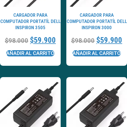
CARGADOR PARA
CARGADOR PARA
COMPUTADOR PORTATÍL DELL
COMPUTADOR PORTATÍL DELL
INSPIRON 3505
INSPIRON 3000
$
59.900
$
59.900
$
98.000
$
98.000
AÑADIR AL CARRITO
AÑADIR AL CARRITO