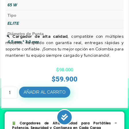
65 W
Tipo
ELITE
Diámetro de Punta
Cargador de alta calidad
, compatible con múltiples
4.5 mm * 3.0 mm
modelos. Respaldo con garantía real, entregas rápidas y
soporte confiable. ¡Somos tu mejor opción en Colombia para
mantener tu equipo siempre cargado y funcionando!.
$
98.000
$
59.900
AÑADIR AL CARRITO
Cargadores de Alta Calidad para Portátiles –
Potencia, Seguridad y Confianza en Cada Carga