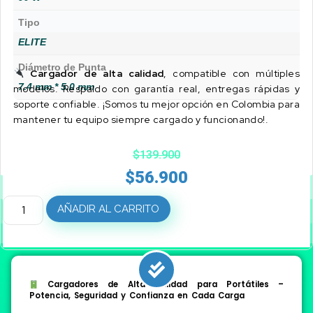
Tipo
ELITE
Diámetro de Punta
Cargador de alta calidad
, compatible con múltiples
7.4 mm * 5.0 mm
modelos. Respaldo con garantía real, entregas rápidas y
soporte confiable. ¡Somos tu mejor opción en Colombia para
mantener tu equipo siempre cargado y funcionando!.
$
139.900
$
56.900
AÑADIR AL CARRITO
Cargadores de Alta Calidad para Portátiles –
Potencia, Seguridad y Confianza en Cada Carga