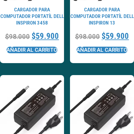
CARGADOR PARA
CARGADOR PARA
COMPUTADOR PORTATÍL DELL
COMPUTADOR PORTATÍL DELL
INSPIRON 3458
INSPIRON 13
$
59.900
$
59.900
$
98.000
$
98.000
AÑADIR AL CARRITO
AÑADIR AL CARRITO