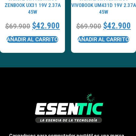
ZENBOOK UX31 19V 2.37A
VIVOBOOK UM431D 19V 2.37A
45W
45W
$
42.900
$
42.900
$
69.900
$
69.900
AÑADIR AL CARRITO
AÑADIR AL CARRITO
Cargadores para computador portátil es una marca