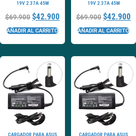
19V 2.37A 45W
19V 2.37A 45W
$
42.900
$
42.900
$
69.900
$
69.900
AÑADIR AL CARRITO
AÑADIR AL CARRITO
CARGADOR PARA ASUS
CARGADOR PARA ASUS