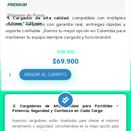
PREMIUM
Diámetro de Punta
Cargador de alta calidad
, compatible con múltiples
4.0 mm * 1.35 mm
modelos. Respaldo con garantía real, entregas rápidas y
soporte confiable. ¡Somos tu mejor opción en Colombia para
mantener tu equipo siempre cargado y funcionando!.
$
98.900
$
69.900
AÑADIR AL CARRITO
Cargadores de Alta Calidad para Portátiles –
Potencia, Seguridad y Confianza en Cada Carga
Nuestros cargadores están diseñados para ofrecer el máximo
rendimiento y seguridad, convirtiéndose en la mejor opción para