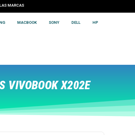
S LAS MARCAS
NG
MACBOOK
SONY
DELL
HP
S VIVOBOOK X202E