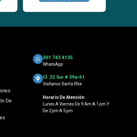
301 743 4135
WhatsApp
Cl. 32 Sur # 39a-61
Visítanos Santa RIta
iones
Horario De Atención:
ión De
Lunes A Viernes De 9 Am A 1 Pm Y
De 2 Pm A 5 Pm
nes