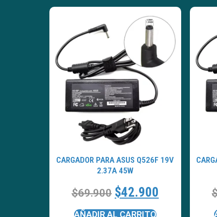
CARGADOR PARA ASUS Q526F 19V
CARG
2.37A 45W
$
42.900
$
69.900
AÑADIR AL CARRITO