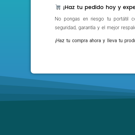
¡Haz tu pedido hoy y expe
No pongas en riesgo tu portátil c
seguridad, garantía y el mejor respa
¡Haz tu compra ahora y lleva tu produ