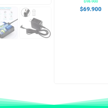
$
98.900
$
69.900