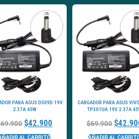
ADOR PARA ASUS D509D 19V
CARGADOR PARA ASUS VIV
2.37A 45W
TP301UA 19V 2.37A 4
$
42.900
$
42.90
$
69.900
$
69.900
AÑADIR AL CARRITO
AÑADIR AL CARRIT