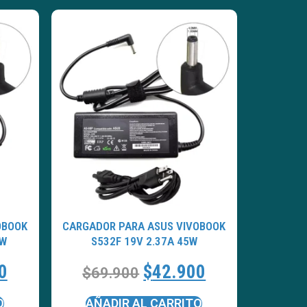
OBOOK
CARGADOR PARA ASUS VIVOBOOK
5W
S532F 19V 2.37A 45W
0
$
42.900
$
69.900
O
AÑADIR AL CARRITO