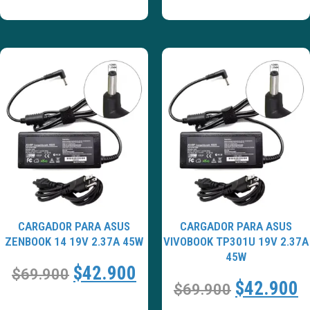
CARGADOR PARA ASUS
CARGADOR PARA ASUS
ZENBOOK 14 19V 2.37A 45W
VIVOBOOK TP301U 19V 2.37A
45W
$
42.900
$
69.900
$
42.900
$
69.900