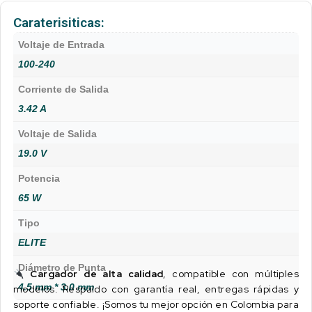
Caraterisiticas:
Voltaje de Entrada
100-240
Corriente de Salida
3.42 A
Voltaje de Salida
19.0 V
Potencia
65 W
Tipo
ELITE
Diámetro de Punta
Cargador de alta calidad
, compatible con múltiples
4.5 mm * 3.0 mm
modelos. Respaldo con garantía real, entregas rápidas y
soporte confiable. ¡Somos tu mejor opción en Colombia para