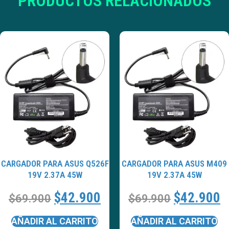
PRODUCTOS RELACIONADOS
CARGADOR PARA ASUS Q526F
CARGADOR PARA ASUS M409
19V 2.37A 45W
19V 2.37A 45W
$
42.900
$
42.900
$
69.900
$
69.900
AÑADIR AL CARRITO
AÑADIR AL CARRITO