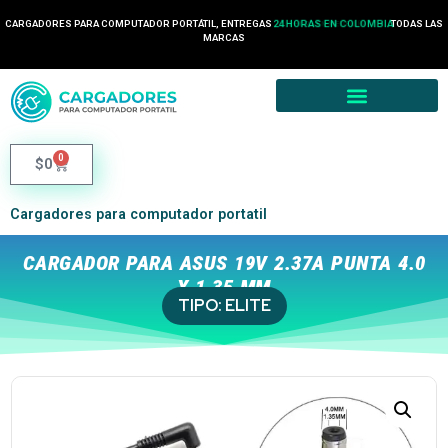
CARGADORES PARA COMPUTADOR PORTÁTIL, ENTREGAS
24 HORAS EN COLOMBIA
TODAS LAS
MARCAS
0
$
0
Cargadores para computador portatil
CARGADOR PARA ASUS 19V 2.37A PUNTA 4.0
X 1.35 MM
TIPO:
ELITE