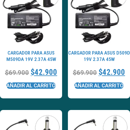
CARGADOR PARA ASUS
CARGADOR PARA ASUS D509D
M509DA 19V 2.37A 45W
19V 2.37A 45W
$
42.900
$
42.900
$
69.900
$
69.900
AÑADIR AL CARRITO
AÑADIR AL CARRITO