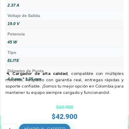
2.37 A
Voltaje de Salida
19.0 V
Potencia
45 W
Tipo
ELITE
Diámetro de Punta
Cargador de alta calidad
, compatible con múltiples
4.0 mm * 1.35 mm
modelos. Respaldo con garantía real, entregas rápidas y
soporte confiable. ¡Somos tu mejor opción en Colombia para
mantener tu equipo siempre cargado y funcionando!.
$
69.900
$
42.900