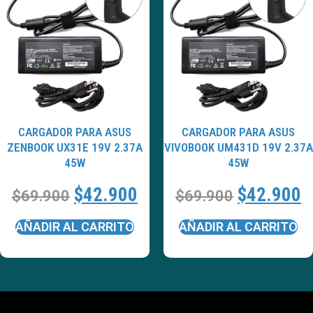
CARGADOR PARA ASUS
CARGADOR PARA ASUS
ZENBOOK UX31E 19V 2.37A
VIVOBOOK UM431D 19V 2.37A
45W
45W
$
42.900
$
42.900
$
69.900
$
69.900
AÑADIR AL CARRITO
AÑADIR AL CARRITO