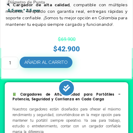
Diámetro de Punta
Cargador de alta calidad
, compatible con múltiples
5.5 mm * 2.5 mm
modelos. Respaldo con garantía real, entregas rápidas y
soporte confiable. ¡Somos tu mejor opción en Colombia para
mantener tu equipo siempre cargado y funcionando!.
$
69.900
$
42.900
AÑADIR AL CARRITO
Cargadores de Alta Calidad para Portátiles –
Potencia, Seguridad y Confianza en Cada Carga
Nuestros cargadores están diseñados para ofrecer el máximo
rendimiento y seguridad, convirtiéndose en la mejor opción para
mantener tu portátil siempre operativo. Ya sea para trabajo,
estudio o entretenimiento, contar con un cargador confiable
marca la diferencia.