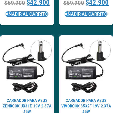
$
42.900
$
42.900
$
69.900
$
69.900
AÑADIR AL CARRITO
AÑADIR AL CARRITO
CARGADOR PARA ASUS
CARGADOR PARA ASUS
ZENBOOK UX31E 19V 2.37A
VIVOBOOK S532F 19V 2.37A
45W
45W