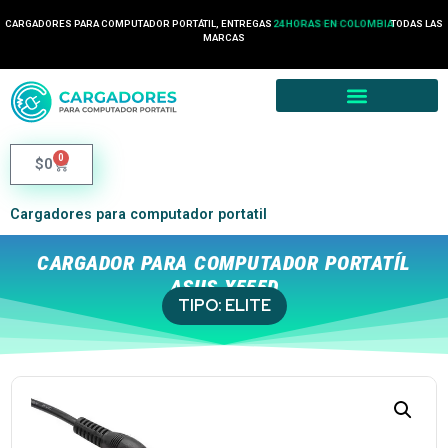
CARGADORES PARA COMPUTADOR PORTÁTIL, ENTREGAS
24 HORAS EN COLOMBIA
TODAS LAS
MARCAS
0
$
0
Cargadores para computador portatil
CARGADOR PARA COMPUTADOR PORTATÍL
ASUS X555D
TIPO:
ELITE