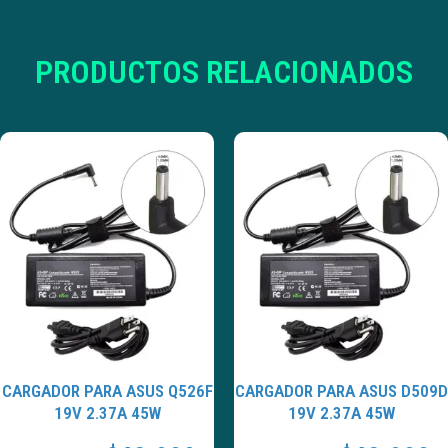
PRODUCTOS RELACIONADOS
CARGADOR PARA ASUS Q526F
CARGADOR PARA ASUS D509D
19V 2.37A 45W
19V 2.37A 45W