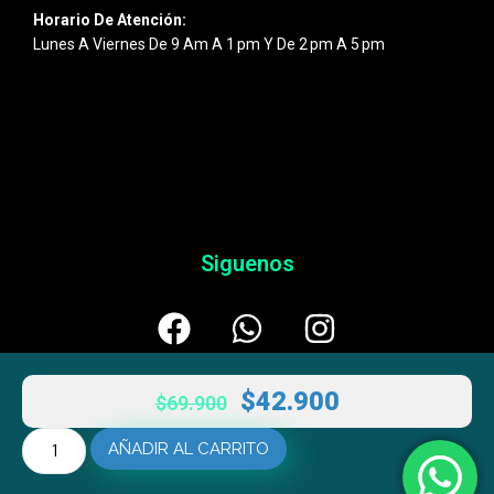
Horario De Atención:
Lunes A Viernes De 9 Am A 1 Pm Y De 2 Pm A 5 Pm
Siguenos
$
42.900
$
69.900
AÑADIR AL CARRITO
© 2026
Esentic
– Powered By
AULTRANZA