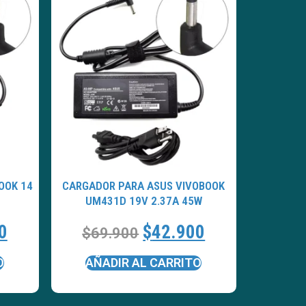
OOK 14
CARGADOR PARA ASUS VIVOBOOK
UM431D 19V 2.37A 45W
0
$
42.900
$
69.900
O
AÑADIR AL CARRITO