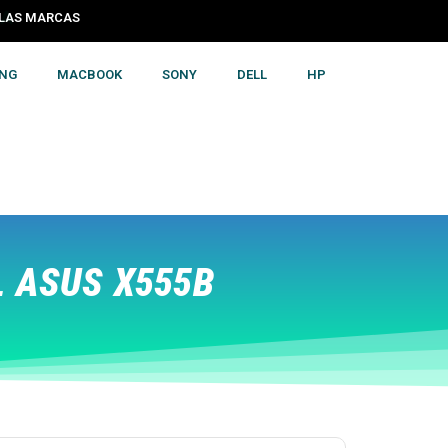
S LAS MARCAS
NG
MACBOOK
SONY
DELL
HP
 ASUS X555B