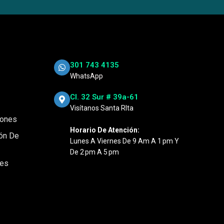
301 743 4135
WhatsApp
Cl. 32 Sur # 39a-61
Visítanos Santa RIta
iones
Horario De Atención:
ión De
Lunes A Viernes De 9 Am A 1 Pm Y
De 2 Pm A 5 Pm
nes