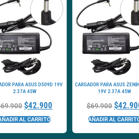
ADOR PARA ASUS D509D 19V
CARGADOR PARA ASUS ZENB
2.37A 45W
19V 2.37A 45W
$
42.900
$
42.90
$
69.900
$
69.900
AÑADIR AL CARRITO
AÑADIR AL CARRIT