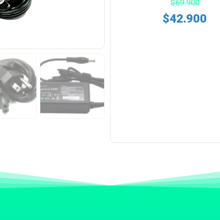
$
69.900
$
42.900