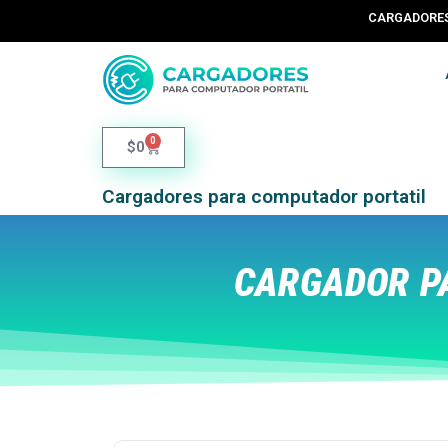
CARGADORES 
0
$
0
Cargadores para computador portatil
CARGADOR P