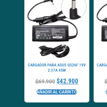
CARGADOR PARA ASUS Q526F 19V
CARG
2.37A 45W
$
42.900
$
69.900
AÑADIR AL CARRITO