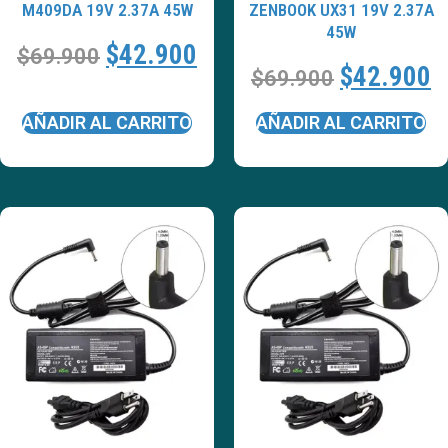
M409DA 19V 2.37A 45W
ZENBOOK UX31 19V 2.37A
45W
$
42.900
$
69.900
$
42.900
$
69.900
AÑADIR AL CARRITO
AÑADIR AL CARRITO