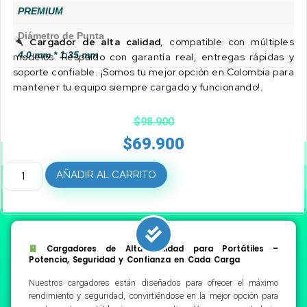
PREMIUM
Diámetro de Punta
Cargador de alta calidad
, compatible con múltiples
4.0 mm * 1.35 mm
modelos. Respaldo con garantía real, entregas rápidas y
soporte confiable. ¡Somos tu mejor opción en Colombia para
mantener tu equipo siempre cargado y funcionando!.
$
98.900
$
69.900
AÑADIR AL CARRITO
Cargadores de Alta Calidad para Portátiles –
Potencia, Seguridad y Confianza en Cada Carga
Nuestros cargadores están diseñados para ofrecer el máximo
rendimiento y seguridad, convirtiéndose en la mejor opción para